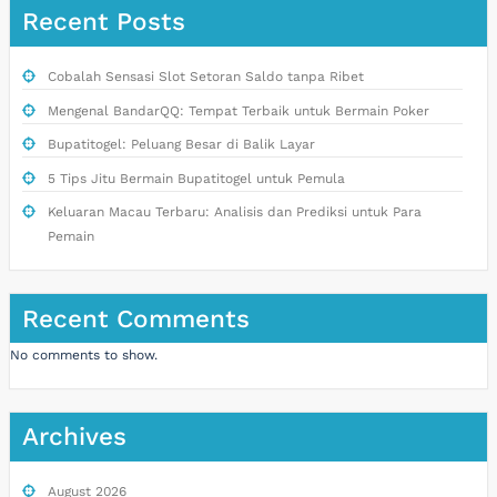
Recent Posts
Cobalah Sensasi Slot Setoran Saldo tanpa Ribet
Mengenal BandarQQ: Tempat Terbaik untuk Bermain Poker
Bupatitogel: Peluang Besar di Balik Layar
5 Tips Jitu Bermain Bupatitogel untuk Pemula
Keluaran Macau Terbaru: Analisis dan Prediksi untuk Para
Pemain
Recent Comments
No comments to show.
Archives
August 2026