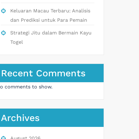
Keluaran Macau Terbaru: Analisis
dan Prediksi untuk Para Pemain
Strategi Jitu dalam Bermain Kayu
Togel
Recent Comments
o comments to show.
Archives
August 2026