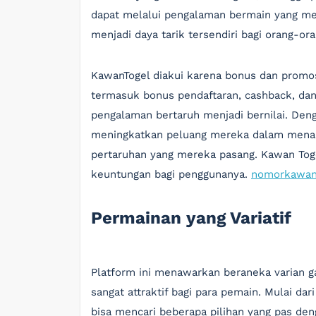
dapat melalui pengalaman bermain yang m
menjadi daya tarik tersendiri bagi orang-o
KawanTogel diakui karena bonus dan promos
termasuk bonus pendaftaran, cashback, d
pengalaman bertaruh menjadi bernilai. Deng
meningkatkan peluang mereka dalam menang,
pertaruhan yang mereka pasang. Kawan To
keuntungan bagi penggunanya.
nomorkawant
Permainan yang Variatif
Platform ini menawarkan beraneka varian 
sangat attraktif bagi para pemain. Mulai da
bisa mencari beberapa pilihan yang pas den