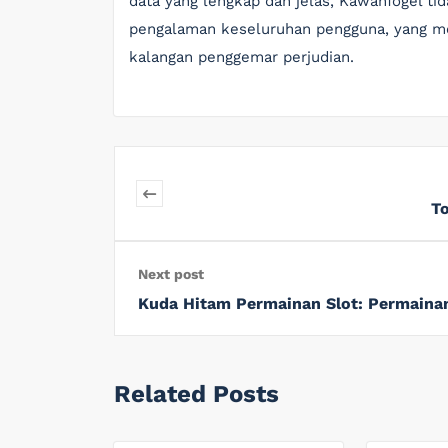
data yang lengkap dan jelas, KawanTogel ti
pengalaman keseluruhan pengguna, yang me
kalangan penggemar perjudian.
To
Next post
Kuda Hitam Permainan Slot: Permainan
Related Posts