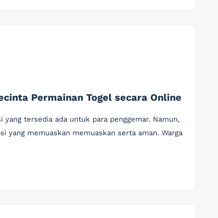
ecinta Permainan Togel secara Online
si yang tersedia ada untuk para penggemar. Namun,
psi yang memuaskan memuaskan serta aman. Warga