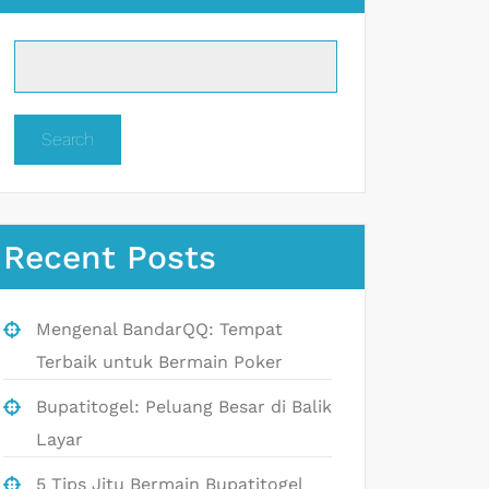
Search
Recent Posts
Mengenal BandarQQ: Tempat
Terbaik untuk Bermain Poker
Bupatitogel: Peluang Besar di Balik
Layar
5 Tips Jitu Bermain Bupatitogel