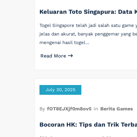
Keluaran Toto Singapura: Data K
Togel Singapore telah jadi salah satu game 
jelas dan akurat, banyak penggemar yang b
mengenai hasil togel…
Read More
July 30, 2025
By
fOT8EJXjf0m8ov5
In
Berita Games
Bocoran HK: Tips dan Trik Terb