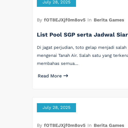
July 28, 2025
By
fOT8EJXjf0m8ov5
In
Berita Games
List Pool SGP serta Jadwal Sia
Di jagat perjudian, toto gelap menjadi sal
mengenai Tanah Air. Salah satu yang terkenal
membahas semua…
Read More
July 28, 2025
By
fOT8EJXjf0m8ov5
In
Berita Games