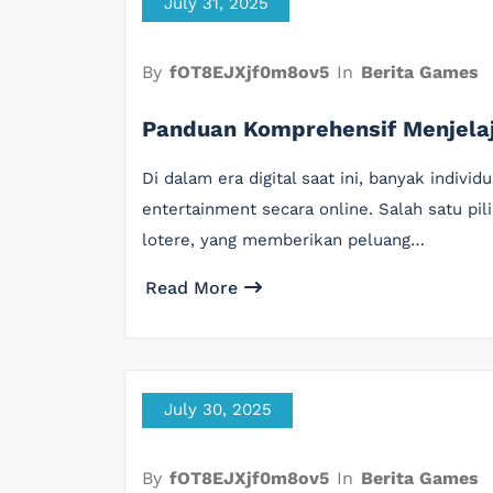
July 31, 2025
By
fOT8EJXjf0m8ov5
In
Berita Games
Panduan Komprehensif Menjelaj
Di dalam era digital saat ini, banyak indi
entertainment secara online. Salah satu pi
lotere, yang memberikan peluang…
Read More
July 30, 2025
By
fOT8EJXjf0m8ov5
In
Berita Games