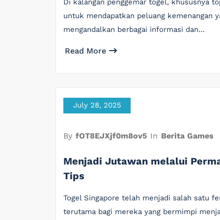
Di kalangan penggemar togel, khususnya tog
untuk mendapatkan peluang kemenangan yang
mengandalkan berbagai informasi dan…
Read More
July 28, 2025
By
fOT8EJXjf0m8ov5
In
Berita Games
Menjadi Jutawan melalui Perma
Tips
Togel Singapore telah menjadi salah satu 
terutama bagi mereka yang bermimpi menjad