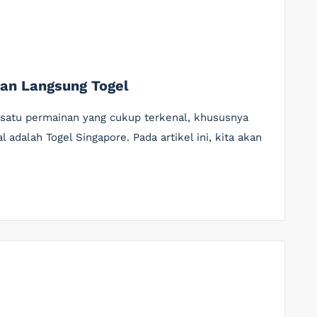
ran Langsung Togel
ah satu permainan yang cukup terkenal, khususnya
 adalah Togel Singapore. Pada artikel ini, kita akan