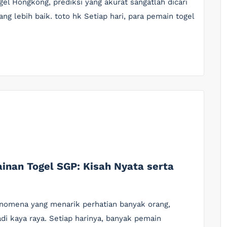
el Hongkong, prediksi yang akurat sangatlah dicari
 lebih baik. toto hk Setiap hari, para pemain togel
inan Togel SGP: Kisah Nyata serta
fenomena yang menarik perhatian banyak orang,
i kaya raya. Setiap harinya, banyak pemain