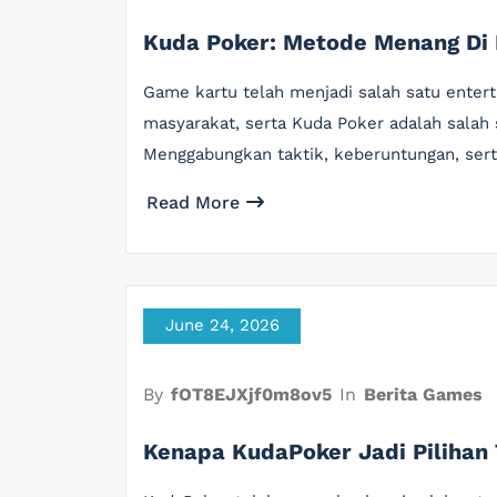
Kuda Poker: Metode Menang Di
Game kartu telah menjadi salah satu enter
masyarakat, serta Kuda Poker adalah salah
Menggabungkan taktik, keberuntungan, ser
Read More
June 24, 2026
By
fOT8EJXjf0m8ov5
In
Berita Games
Kenapa KudaPoker Jadi Pilihan 