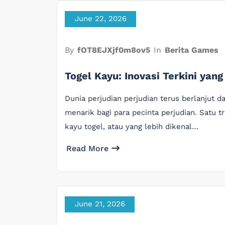
June 22, 2026
By
fOT8EJXjf0m8ov5
In
Berita Games
Togel Kayu: Inovasi Terkini yan
Dunia perjudian perjudian terus berlanju
menarik bagi para pecinta perjudian. Satu 
kayu togel, atau yang lebih dikenal…
Read More
June 21, 2026