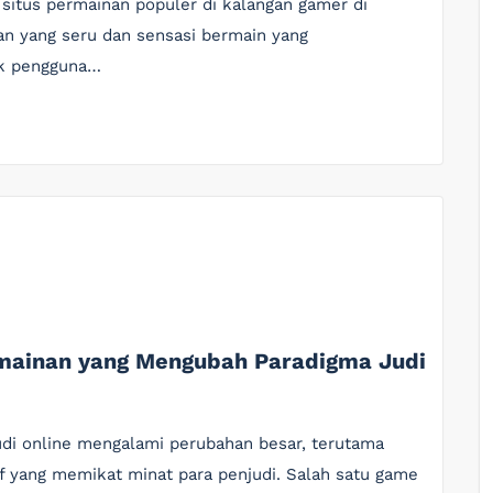
situs permainan populer di kalangan gamer di
an yang seru dan sensasi bermain yang
ak pengguna…
rmainan yang Mengubah Paradigma Judi
di online mengalami perubahan besar, terutama
if yang memikat minat para penjudi. Salah satu game