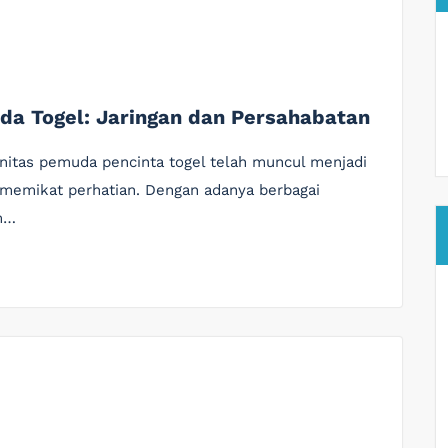
da Togel: Jaringan dan Persahabatan
nitas pemuda pencinta togel telah muncul menjadi
 memikat perhatian. Dengan adanya berbagai
am…