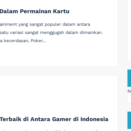
 Dalam Permainan Kartu
tainment yang sangat populer dalam antara
 satu variasi sangat menggugah dalam dimainkan.
ta kecerdasan, Poker…
N
Terbaik di Antara Gamer di Indonesia