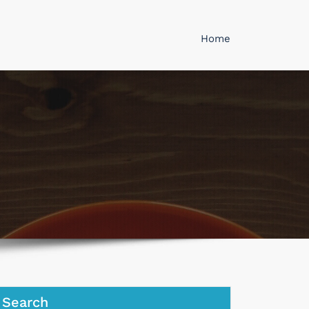
Home
Search