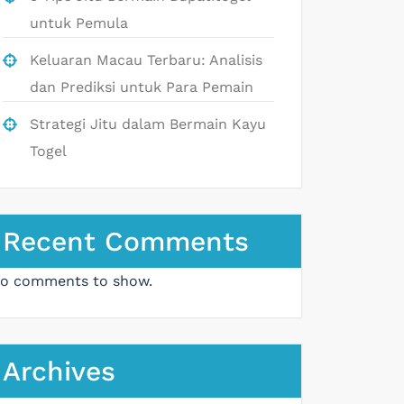
untuk Pemula
Keluaran Macau Terbaru: Analisis
dan Prediksi untuk Para Pemain
Strategi Jitu dalam Bermain Kayu
Togel
Recent Comments
o comments to show.
Archives