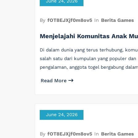
June 24, 2026
By
fOT8EJXjf0m8ov5
In
Berita Games
Menjelajahi Komunitas Anak Mu
Di dalam dunia yang terus terhubung, komu
salah satu dari kumpulan yang populer dan
pengalaman, anggota togel bergabung dal
Read More
June 24, 2026
By
fOT8EJXjf0m8ov5
In
Berita Games