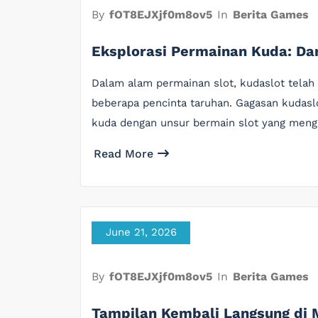
By
fOT8EJXjf0m8ov5
In
Berita Games
Eksplorasi Permainan Kuda: Da
Dalam alam permainan slot, kudaslot telah 
beberapa pencinta taruhan. Gagasan kudasl
kuda dengan unsur bermain slot yang meng
Read More
June 21, 2026
By
fOT8EJXjf0m8ov5
In
Berita Games
Tampilan Kembali Langsung di