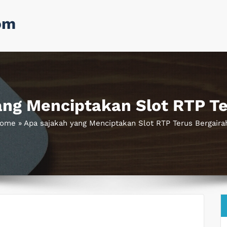
om
ang Menciptakan Slot RTP Te
ome
»
Apa sajakah yang Menciptakan Slot RTP Terus Bergaira