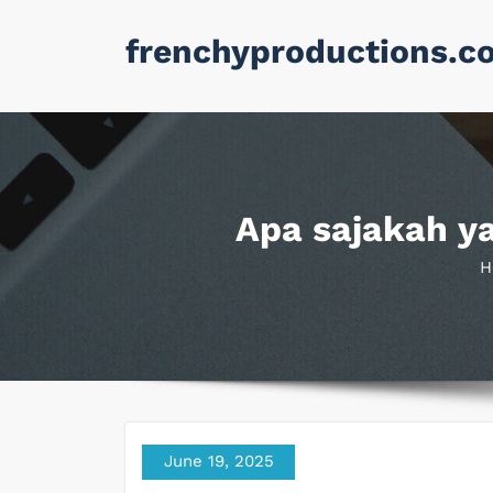
Skip
frenchyproductions.c
to
content
Apa sajakah y
H
June 19, 2025