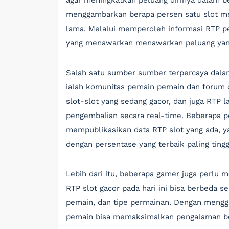
agar meningkatkan peluang dirinya dalam b
menggambarkan berapa persen satu slot m
lama. Melalui memperoleh informasi RTP pe
yang menawarkan menawarkan peluang yang
Salah satu sumber sumber terpercaya dalam
ialah komunitas pemain pemain dan forum on
slot-slot yang sedang gacor, dan juga RTP
pengembalian secara real-time. Beberapa p
mempublikasikan data RTP slot yang ada, ya
dengan persentase yang terbaik paling tingg
Lebih dari itu, beberapa gamer juga perlu
RTP slot gacor pada hari ini bisa berbeda s
pemain, dan tipe permainan. Dengan menggu
pemain bisa memaksimalkan pengalaman be