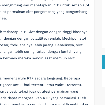
 menghitung dan menetapkan RTP untuk setiap slot.
an slot permainan slot pengembang yang pengembang
asi.
ruh terhadap RTP. Slot dengan dengan tinggi biasanya
n dengan dengan volatilitas rendah. Meskipun slot
sar, frekuensinya lebih jarang. Sebaliknya, slot
nangan lebih sering, tetapi dengan jumlah yang
 bermain mereka sendiri saat memilih slot
isa memengaruhi RTP secara langsung. Beberapa
 gacor untuk hari tertentu atau waktu tertentu.
tisipasi, tetapi juga strategi permainan yang
beda dapat menghasilkan RTP yang bervariasi. Oleh
lot bisa membantu pemain dalam memilih waktu dan