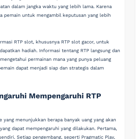
tan dalam jangka waktu yang lebih lama. Karena
ara pemain untuk mengambil keputusan yang lebih
ormasi RTP slot, khususnya RTP slot gacor, untuk
atkan hadiah. Informasi tentang RTP langsung dan
uk mengetahui permainan mana yang punya peluang
pemain dapat menjadi siap dan strategis dalam
ngaruhi Mempengaruhi RTP
ase yang menunjukkan berapa banyak uang yang akan
 yang dapat mempengaruhi yang dilakukan. Pertama,
diri. Setiap pengembang, seperti Pragmatic Play,