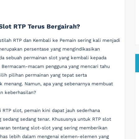
Slot RTP Terus Bergairah?
stilah RTP dan Kembali ke Pemain sering kali menjadi
merupakan persentase yang mengindikasikan
ada sebuah permainan slot yang kembali kepada
an. Bermacam-macam pengguna yang mencari tahu
lih pilihan permainan yang tepat serta
k menang. Namun, apa yang sebenarnya membuat
n keberhasilan?
 RTP slot, pemain kini dapat jauh sederhana
g sedang sedang tenar. Khususnya untuk RTP slot
ran tentang slot-slot yang sering memberikan
embahas lebih dalam mengenai elemen-elemen yang