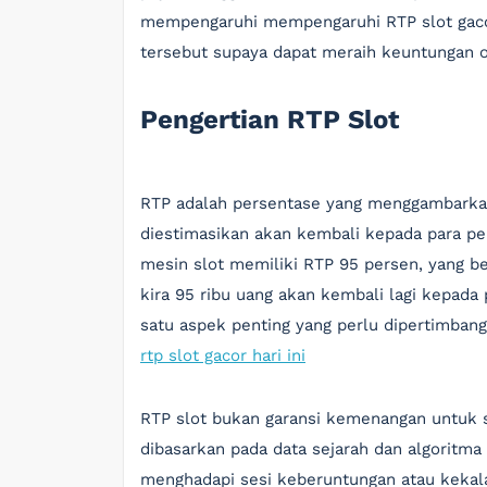
mempengaruhi mempengaruhi RTP slot gacor
tersebut supaya dapat meraih keuntungan o
Pengertian RTP Slot
RTP adalah persentase yang menggambarkan
diestimasikan akan kembali kepada para pe
mesin slot memiliki RTP 95 persen, yang ber
kira 95 ribu uang akan kembali lagi kepada
satu aspek penting yang perlu dipertimban
rtp slot gacor hari ini
RTP slot bukan garansi kemenangan untuk s
dibasarkan pada data sejarah dan algoritma
menghadapi sesi keberuntungan atau kekala