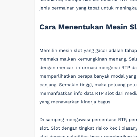
jenis permainan yang tepat untuk meningk
Cara Menentukan Mesin S
Memilih mesin slot yang gacor adalah tahap
memaksimalkan kemungkinan menang. Salah 
dengan mencari informasi mengenai RTP dar
memperlihatkan berapa banyak modal yang 
panjang. Semakin tinggi, maka peluang pe
memanfaatkan info data RTP slot dari medi
yang menawarkan kinerja bagus.
Di samping mengawasi persentase RTP, pem
slot. Slot dengan tingkat risiko kecil bias
slot dengan volatilitas besar memberikan k