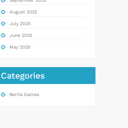
September 2025
August 2025
July 2025
June 2025
May 2025
Categories
Berita Games