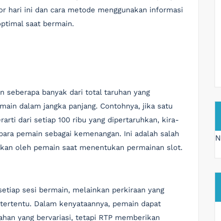
 hari ini dan cara metode menggunakan informasi
ptimal saat bermain.
 seberapa banyak dari total taruhan yang
main dalam jangka panjang. Contohnya, jika satu
arti dari setiap 100 ribu yang dipertaruhkan, kira-
 para pemain sebagai kemenangan. Ini adalah salah
N
gkan oleh pemain saat menentukan permainan slot.
etiap sesi bermain, melainkan perkiraan yang
 tertentu. Dalam kenyataannya, pemain dapat
han yang bervariasi, tetapi RTP memberikan