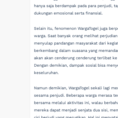
hanya saja berdampak pada para penjudi, 
dukungan emosional serta finansial.
Selain itu, fenomenon WargaTogel juga berp
warga. Saat banyak orang melihat perjudian 
menyulap pandangan masyarakat dari kegia
berkembang dalam suasana yang memandang
akan akan cenderung cenderung terlibat ke
Dengan demikian, dampak sosial bisa meny
keseluruhan.
Namun demikian, WargaTogel sekali lagi me
sesama penjudi. Beberapa warga merasa t
bersama melalui aktivitas ini, walau berbah
mereka dapat menjadi senjata dua sisi, m
ciri berjudi yang merugikan. Hal ini menya