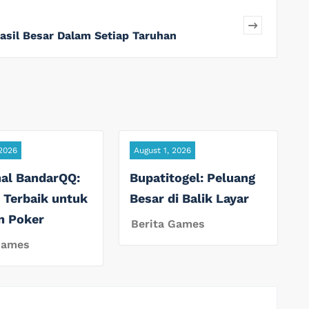
hasil Besar Dalam Setiap Taruhan
 2026
August 1, 2026
al BandarQQ:
Bupatitogel: Peluang
 Terbaik untuk
Besar di Balik Layar
n Poker
Berita Games
Games