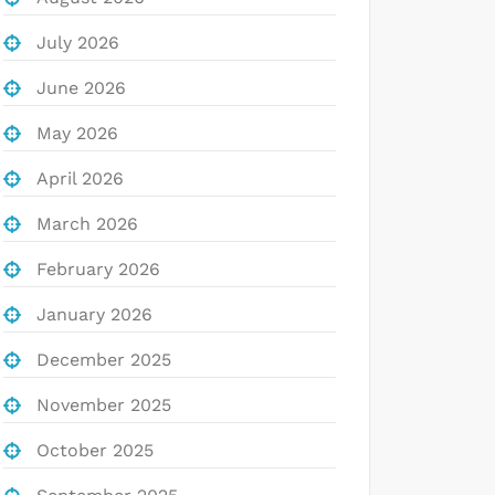
July 2026
June 2026
May 2026
April 2026
March 2026
February 2026
January 2026
December 2025
November 2025
October 2025