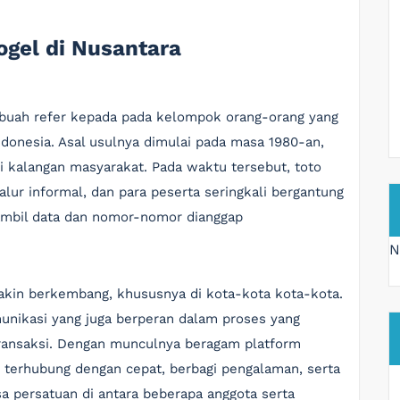
gel di Nusantara
ebuah refer kepada pada kelompok orang-orang yang
 Indonesia. Asal usulnya dimulai pada masa 1980-an,
i kalangan masyarakat. Pada waktu tersebut, toto
alur informal, dan para peserta seringkali bergantung
mbil data dan nomor-nomor dianggap
N
akin berkembang, khususnya di kota-kota kota-kota.
unikasi yang juga berperan dalam proses yang
ransaksi. Dengan munculnya beragam platform
 terhubung dengan cepat, berbagi pengalaman, serta
sa persatuan di antara beberapa anggota serta