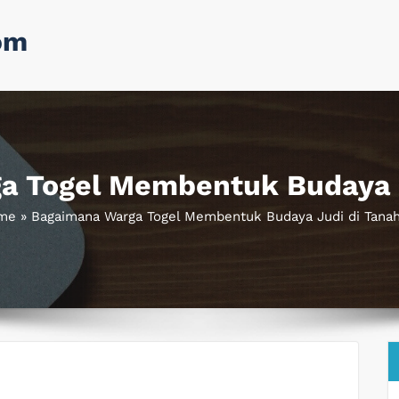
om
 Togel Membentuk Budaya J
me
»
Bagaimana Warga Togel Membentuk Budaya Judi di Tanah