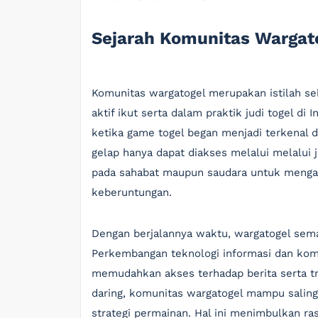
Sejarah Komunitas Wargato
Komunitas wargatogel merupakan istilah s
aktif ikut serta dalam praktik judi togel di
ketika game togel began menjadi terkenal d
gelap hanya dapat diakses melalui melalui j
pada sahabat maupun saudara untuk menga
keberuntungan.
Dengan berjalannya waktu, wargatogel sem
Perkembangan teknologi informasi dan kom
memudahkan akses terhadap berita serta t
daring, komunitas wargatogel mampu saling
strategi permainan. Hal ini menimbulkan ra