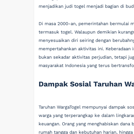
menjadikan judi togel menjadi bagian di bud
Di masa 2000-an, pemerintahan bermulai me
termasuk togel. Walaupun demikian kurangn
menyesuaikan diri seiring dengan berubahn
mempertahankan aktivitas ini. Keberadaan
bukan sekadar aktivitas perjudian, tetapi 
masyarakat Indonesia yang terus bertransfo
Dampak Sosial Taruhan Wa
Taruhan WargaTogel mempunyai dampak sosia
warga yang terperangkap ke dalam lingkara
keuangan. Orang yang menghabiskan dana b
rumah tangga dan kebutuhan harian, hingga 