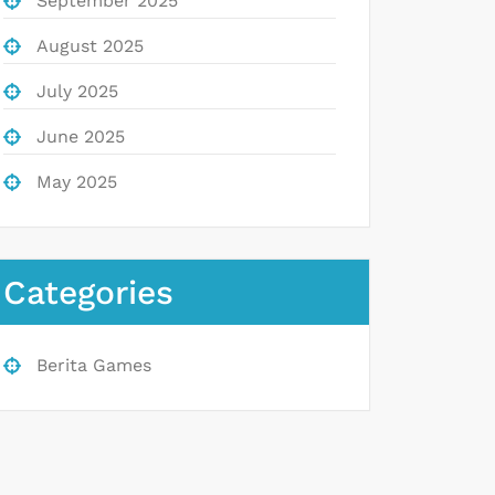
September 2025
August 2025
July 2025
June 2025
May 2025
Categories
Berita Games