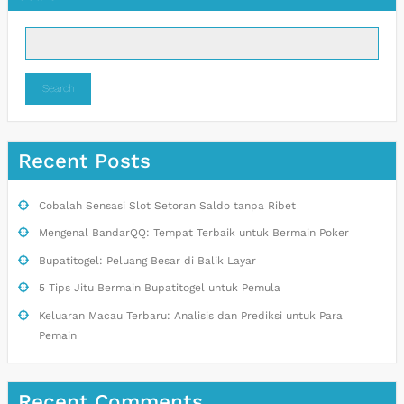
Search
Recent Posts
Cobalah Sensasi Slot Setoran Saldo tanpa Ribet
Mengenal BandarQQ: Tempat Terbaik untuk Bermain Poker
Bupatitogel: Peluang Besar di Balik Layar
5 Tips Jitu Bermain Bupatitogel untuk Pemula
Keluaran Macau Terbaru: Analisis dan Prediksi untuk Para
Pemain
Recent Comments