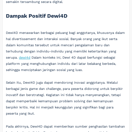
semakin tersambung secara digital.
Dampak Positif Dewi4D
Dewi4D menawarkan berbagai peluang bagi anggotanya, khususnya dalam
hal divertissement dan interaksi sosial. Banyak orang yang ikut serta
dalam komunitas tersebut untuk mencari pengalaman baru dan
terhubung dengan individu-individu yang memiliki ketertarikan yang
serupa.
dewi4d
Dalam konteks ini, Dewi 4D dapat berfungsi sebagai
platform yang menghubungkan individu dari latar belakang berbeda,
sehingga menciptakan jaringan sosial yang luas.
Selain itu, Dewi4D juga dapat mendorong inovasi anggotanya. Melalui
berbagai jenis game dan challenge, para peserta didorong untuk berpikir
inovatif dan berstrategi. Kegiatan ini tidak hanya menyenangkan, tetapi
dapat memperbaiki kemampuan problem solving dan kemampuan
berpikir kritis. Hal ini menjadi keunggulan yang signifikan bagi para
peserta yang ikut.
Pada akhirnya, Dewi4D dapat memberikan sumber penghasilan tambahan