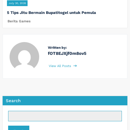
July 30, 2026
5 Tips Jitu Bermain Bupatitogel untuk Pemula
Berita Games
Written by:
fOT8EJXjf0m8ov5
View All Posts
Search