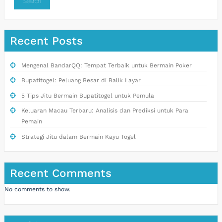
Search
Recent Posts
Mengenal BandarQQ: Tempat Terbaik untuk Bermain Poker
Bupatitogel: Peluang Besar di Balik Layar
5 Tips Jitu Bermain Bupatitogel untuk Pemula
Keluaran Macau Terbaru: Analisis dan Prediksi untuk Para
Pemain
Strategi Jitu dalam Bermain Kayu Togel
Recent Comments
No comments to show.