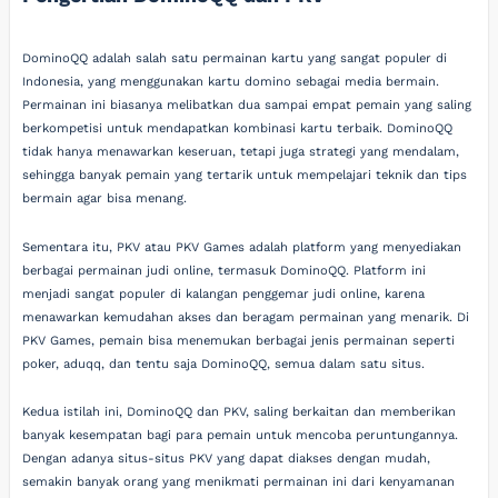
DominoQQ adalah salah satu permainan kartu yang sangat populer di
Indonesia, yang menggunakan kartu domino sebagai media bermain.
Permainan ini biasanya melibatkan dua sampai empat pemain yang saling
berkompetisi untuk mendapatkan kombinasi kartu terbaik. DominoQQ
tidak hanya menawarkan keseruan, tetapi juga strategi yang mendalam,
sehingga banyak pemain yang tertarik untuk mempelajari teknik dan tips
bermain agar bisa menang.
Sementara itu, PKV atau PKV Games adalah platform yang menyediakan
berbagai permainan judi online, termasuk DominoQQ. Platform ini
menjadi sangat populer di kalangan penggemar judi online, karena
menawarkan kemudahan akses dan beragam permainan yang menarik. Di
PKV Games, pemain bisa menemukan berbagai jenis permainan seperti
poker, aduqq, dan tentu saja DominoQQ, semua dalam satu situs.
Kedua istilah ini, DominoQQ dan PKV, saling berkaitan dan memberikan
banyak kesempatan bagi para pemain untuk mencoba peruntungannya.
Dengan adanya situs-situs PKV yang dapat diakses dengan mudah,
semakin banyak orang yang menikmati permainan ini dari kenyamanan