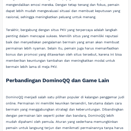
mengendalikan emosi mereka. Dengan tetap tenang dan fokus, pemain
dapat lebih mudah mengevaluasi situasi dan membuat keputusan yang
rasional, sehingga meningkatkan peluang untuk menang.
Terakhir, bergabung dengan situs PKV yang terpercaya adalah langkah
penting dalam mencapai sukses. Memilih situs yang memiliki reputasi
baik dan menyediakan pengalaman bermain yang aman akan membuat
permainan lebih nyaman. Selain itu, pemain juga harus memanfaatkan
bonus dan promosi yang ditawarkan oleh situs tersebut, karena ini bisa
memberikan keuntungan tambahan dan meningkatkan modal untuk
bermain lebih lama di meja PKV.
Perbandingan DominoQQ dan Game Lain
DominoQQ menjadi salah satu pilihan populer di kalangan penggemar judi
online. Permainan ini memiliki keunikan tersendiri, terutama dalam cara
bermain yang menggabungkan strategi dan keberuntungan. Dibandingkan
dengan permainan lain seperti poker dan bandarq, DominoQQ lebih
mudah dipahami oleh pemula. Aturan yang sederhana memungkinkan
pemain untuk langsung terjun dan menikmati permainannya tanpa harus