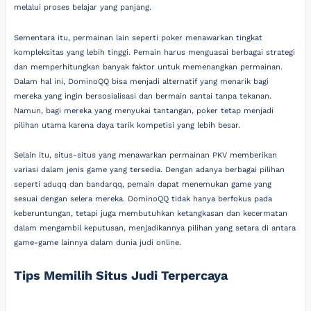
melalui proses belajar yang panjang.
Sementara itu, permainan lain seperti poker menawarkan tingkat
kompleksitas yang lebih tinggi. Pemain harus menguasai berbagai strategi
dan memperhitungkan banyak faktor untuk memenangkan permainan.
Dalam hal ini, DominoQQ bisa menjadi alternatif yang menarik bagi
mereka yang ingin bersosialisasi dan bermain santai tanpa tekanan.
Namun, bagi mereka yang menyukai tantangan, poker tetap menjadi
pilihan utama karena daya tarik kompetisi yang lebih besar.
Selain itu, situs-situs yang menawarkan permainan PKV memberikan
variasi dalam jenis game yang tersedia. Dengan adanya berbagai pilihan
seperti aduqq dan bandarqq, pemain dapat menemukan game yang
sesuai dengan selera mereka. DominoQQ tidak hanya berfokus pada
keberuntungan, tetapi juga membutuhkan ketangkasan dan kecermatan
dalam mengambil keputusan, menjadikannya pilihan yang setara di antara
game-game lainnya dalam dunia judi online.
Tips Memilih Situs Judi Terpercaya