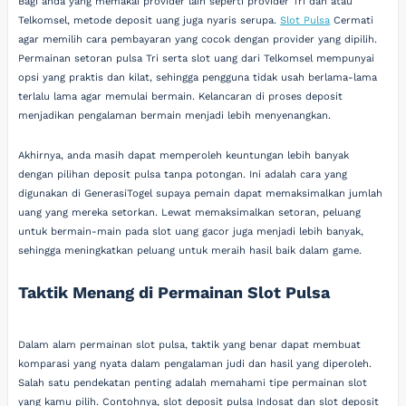
Bagi anda yang memakai provider lain seperti provider Tri dan atau
Telkomsel, metode deposit uang juga nyaris serupa.
Slot Pulsa
Cermati
agar memilih cara pembayaran yang cocok dengan provider yang dipilih.
Permainan setoran pulsa Tri serta slot uang dari Telkomsel mempunyai
opsi yang praktis dan kilat, sehingga pengguna tidak usah berlama-lama
terlalu lama agar memulai bermain. Kelancaran di proses deposit
menjadikan pengalaman bermain menjadi lebih menyenangkan.
Akhirnya, anda masih dapat memperoleh keuntungan lebih banyak
dengan pilihan deposit pulsa tanpa potongan. Ini adalah cara yang
digunakan di GenerasiTogel supaya pemain dapat memaksimalkan jumlah
uang yang mereka setorkan. Lewat memaksimalkan setoran, peluang
untuk bermain-main pada slot uang gacor juga menjadi lebih banyak,
sehingga meningkatkan peluang untuk meraih hasil baik dalam game.
Taktik Menang di Permainan Slot Pulsa
Dalam alam permainan slot pulsa, taktik yang benar dapat membuat
komparasi yang nyata dalam pengalaman judi dan hasil yang diperoleh.
Salah satu pendekatan penting adalah memahami tipe permainan slot
yang kamu pilih. Contohnya, slot deposit pulsa Indosat dan slot deposit