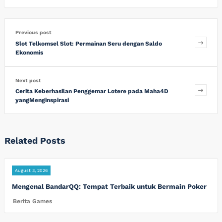
Previous post
Slot Telkomsel Slot: Permainan Seru dengan Saldo
Ekonomis
Next post
Cerita Keberhasilan Penggemar Lotere pada Maha4D
yangMenginspirasi
Related Posts
August 3, 2026
Mengenal BandarQQ: Tempat Terbaik untuk Bermain Poker
Berita Games