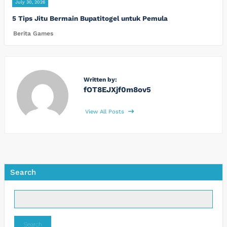
July 30, 2026
5 Tips Jitu Bermain Bupatitogel untuk Pemula
Berita Games
Written by:
fOT8EJXjf0m8ov5
View All Posts
Search
Search