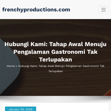
Skip
frenchyproductions.com
to
content
Hubungi Kami: Tahap Awal Menuju
Pengalaman Gastronomi Tak
Terlupakan
Home
»
Hubungi Kami: Tahap Awal Menuju Pengalaman Gastronomi Tak
Terlupakan
January 28, 2026