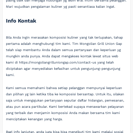
paling baik dan menjaga hubungan yg lebih erat intim bersama pelanggan.
Mari wujudkan pengalaman kuliner yg pasti senantiasa kalian ingat.
Info Kontak
Bila Anda ingin merasakan komposisi kuliner yang tak terlupakan, tahap
pertama adalah menghubungi tim kami. Tim Mongolian Grill Union Gap
telah siap membantu Anda dalam semua pertanyaan dan keperluan yg
mungkin anda punya. Anda dapat mengakses kontak lewat situs web
kami di https://mongoliangrilluniongap.com/contact-us yang telah
diciptakan agar menyediakan kefasihan untuk pengunjung-pengunjung
kami.
Kami semua memahami bahwa setiap pelanggan mempunyai keperluan
dan pilihan yg lain ketika tiba ke komposisi bersantap. Untuk itu, silakan
saja untuk mengajukan pertanyaan seputar daftar hidangan, pemesanan,
atau pun acara partikular. Kami bertekad supaya menawarkan pelayanan
yang terbaik dan menjamin komposisi Anda makan bersama tim kami
menciptakan kenangan yang harga.
Bagi info lanjutan, anda juga bisa bisa mengikuti tim kami melalui sosial