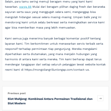
Selain, para tamu sering memuji beragam menu yang kami kami
tawarkan.
warga 88
Mulai dari beragam pilihan daging fresh dan beraneka
sayuran serta saus yang menggugah selera semi, menganggap bisa
mengolah hidangan sesuai selera masing-masing. Umpan balik yang ini
mendorong kami untuk selalu berkreasi serta meningkatkan service kami
agar bisa memberikan masa yang lebih memuaskan.
Kami semua juga menerima banyak berbagai komentar positif tentang
layanan kami. Tim berkomitmen untuk menawarkan servis terbaik serta
responsif terhadap permintaan tiap pengunjung. Mereka mengalami
diperhatikan serta diutamakan, yang mana menjalin hubungan yang
harmonis di antara kami serta mereka. Tim kami berharap dapat terus
mendengar tanggapan dari setiap seluruh pelanggan lewat website kontak
resmi kami di https://mongoliangrilluniongap.com/contact-us.
Previous post
Slot Mahjong: Kombinasi Antara Permainan Tradisional dan
Slot Modern