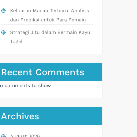
Keluaran Macau Terbaru: Analisis
dan Prediksi untuk Para Pemain
Strategi Jitu dalam Bermain Kayu
Togel
Recent Comments
o comments to show.
Archives
August 2026