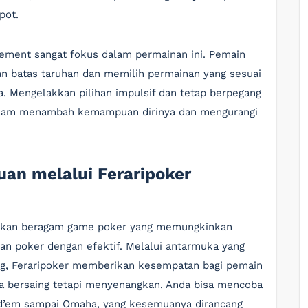
pot.
ement sangat fokus dalam permainan ini. Pemain
 batas taruhan dan memilih permainan yang sesuai
 Mengelakkan pilihan impulsif dan tetap berpegang
dalam menambah kemampuan dirinya dan mengurangi
n melalui Feraripoker
arkan beragam game poker yang memungkinkan
 poker dengan efektif. Melalui antarmuka yang
, Feraripoker memberikan kesempatan bagi pemain
uga bersaing tetapi menyenangkan. Anda bisa mencoba
old’em sampai Omaha, yang kesemuanya dirancang