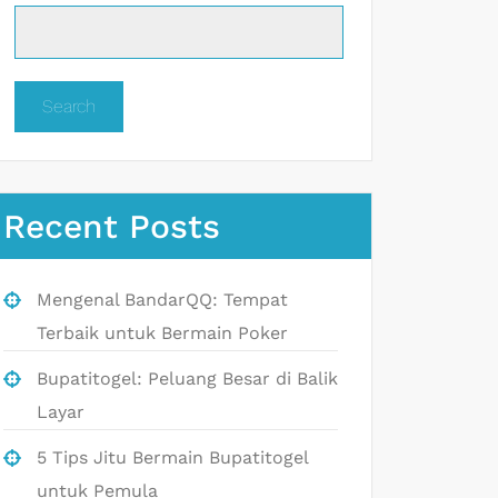
Search
Recent Posts
Mengenal BandarQQ: Tempat
Terbaik untuk Bermain Poker
Bupatitogel: Peluang Besar di Balik
Layar
5 Tips Jitu Bermain Bupatitogel
untuk Pemula