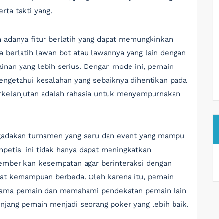
rta takti yang.
h adanya fitur berlatih yang dapat memungkinkan
sa berlatih lawan bot atau lawannya yang lain dengan
nan yang lebih serius. Dengan mode ini, pemain
engetahui kesalahan yang sebaiknya dihentikan pada
berkelanjutan adalah rahasia untuk menyempurnakan
engadakan turnamen yang seru dan event yang mampu
etisi ini tidak hanya dapat meningkatkan
mberikan kesempatan agar berinteraksi dengan
at kemampuan berbeda. Oleh karena itu, pemain
esama pemain dan memahami pendekatan pemain lain
jang pemain menjadi seorang poker yang lebih baik.