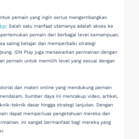
ntuk pemain yang ingin serius mengembangkan
ker
Salah satu manfaat utamanya adalah akses ke
mpertemukan pemain dari berbagai level kemampuan.
sa saling belajar dan memperbaiki strategi
gsung. IDN Play juga menawarkan permainan dengan
an pemain untuk memilih level yang sesuai dengan
tutorial dan materi online yang mendukung pemain
ndalam. Sumber daya ini mencakup video, artikel,
knik-teknik dasar hingga strategi lanjutan. Dengan
main dapat memperluas pengetahuan mereka dan
mainan. Ini sangat bermanfaat bagi mereka yang
r.