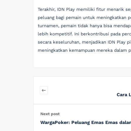
Terakhir, IDN Play memiliki fitur menarik 
peluang bagi pemain untuk meningkatkan p
turnamen, pemain tidak hanya bisa mendapat
lebih kompetitif. Ini berkontribusi pada p
secara keseluruhan, menjadikan IDN Play pil
meningkatkan kemampuan mereka dalam pe
Cara 
Next post
WargaPoker: Peluang Emas Emas dalam