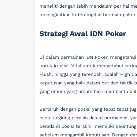
meneliti dengan lebih mendalam perihal me
meningkatkan keterampilan bermain poker 
Strategi Awal IDN Poker
Di dalam permainan IDN Poker, mengetahui
untuk krusial. Vital untuk mengetahui pering
Flush, hingga yang terendah, adalah High 
keputusan yang baik dalam bet dan taktik 
yang umum yang umum bisa membantu dala
Bertaruh dengan posisi yang tepat tepat ju
pada rangking pemain dalam permainan, ya
berada di posisi terakhir memiliki keuntu
sebelum mengambil keputusan. Dengan demi