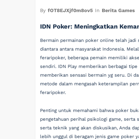
By
fOT8EJXjf0m8ov5
In
Berita Games
IDN Poker: Meningkatkan Kem
Bermain permainan poker online telah jadi s
diantara antara masyarakat Indonesia. Melal
feraripoker, beberapa pemain memiliki ak
sendiri. IDN Play memberikan berbagai tipe
memberikan sensasi bermain yg seru. Di da
metode dalam mengasah keterampilan perma
feraripoker.
Penting untuk memahami bahwa poker bukan
pengetahuan perihal psikologi game, serta
serta teknik yang akan diskusikan, Anda d
lebih unggul di beragam jenis game poker ya