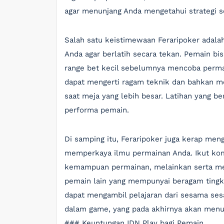
agar menunjang Anda mengetahui strategi se
Salah satu keistimewaan Feraripoker adala
Anda agar berlatih secara tekan. Pemain bi
range bet kecil sebelumnya mencoba permai
dapat mengerti ragam teknik dan bahkan m
saat meja yang lebih besar. Latihan yang 
performa pemain.
Di samping itu, Feraripoker juga kerap m
memperkaya ilmu permainan Anda. Ikut komp
kemampuan permainan, melainkan serta me
pemain lain yang mempunyai beragam tingk
dapat mengambil pelajaran dari sesama s
dalam game, yang pada akhirnya akan menun
### Keuntungan IDN Play bagi Pemain