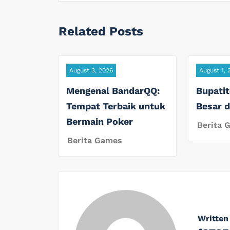
Related Posts
August 3, 2026
August 1, 
Mengenal BandarQQ:
Bupatit
Tempat Terbaik untuk
Besar d
Bermain Poker
Berita 
Berita Games
Written