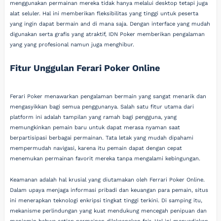
menggunakan permainan mereka tidak hanya melalui desktop tetapi juga
alat seluler. Hal ini memberikan fleksibilitas yang tinggi untuk peserta
yang ingin dapat bermain and di mana saja. Dengan interface yang mudah
digunakan serta grafis yang atraktif, IDN Poker memberikan pengalaman
yang yang profesional namun juga menghibur.
Fitur Unggulan Ferari Poker Online
Ferari Poker menawarkan pengalaman bermain yang sangat menarik dan
mengasyikkan bagi semua penggunanya. Salah satu fitur utama dari
platform ini adalah tampilan yang ramah bagi pengguna, yang
memungkinkan pemain baru untuk dapat merasa nyaman saat
berpartisipasi berbagai permainan. Tata letak yang mudah dipahami
mempermudah navigasi, karena itu pemain dapat dengan cepat
menemukan permainan favorit mereka tanpa mengalami kebingungan.
Keamanan adalah hal krusial yang diutamakan oleh Ferrari Poker Online.
Dalam upaya menjaga informasi pribadi dan keuangan para pemain, situs
ini menerapkan teknologi enkripsi tingkat tinggi terkini. Di samping itu,
mekanisme perlindungan yang kuat mendukung mencegah penipuan dan