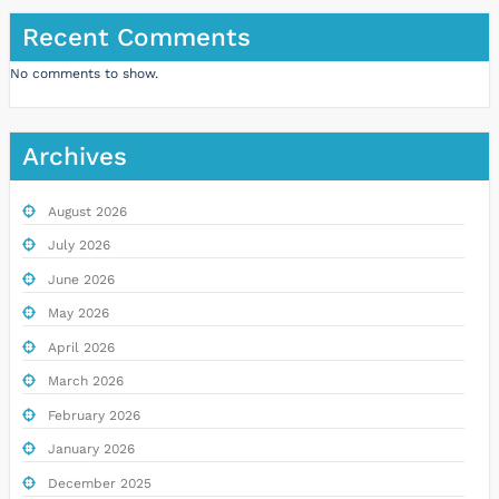
Recent Comments
No comments to show.
Archives
August 2026
July 2026
June 2026
May 2026
April 2026
March 2026
February 2026
January 2026
December 2025