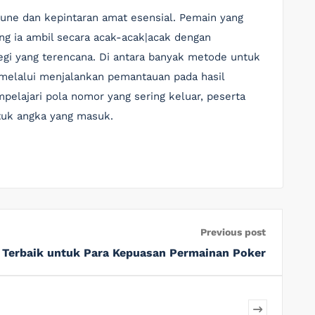
tune dan kepintaran amat esensial. Pemain yang
g ia ambil secara acak-acak|acak dengan
egi yang terencana. Di antara banyak metode untuk
elalui menjalankan pemantauan pada hasil
lajari pola nomor yang sering keluar, peserta
tuk angka yang masuk.
Previous post
s Terbaik untuk Para Kepuasan Permainan Poker