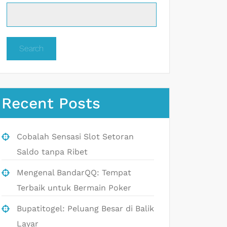
Search
Recent Posts
Cobalah Sensasi Slot Setoran
Saldo tanpa Ribet
Mengenal BandarQQ: Tempat
Terbaik untuk Bermain Poker
Bupatitogel: Peluang Besar di Balik
Layar