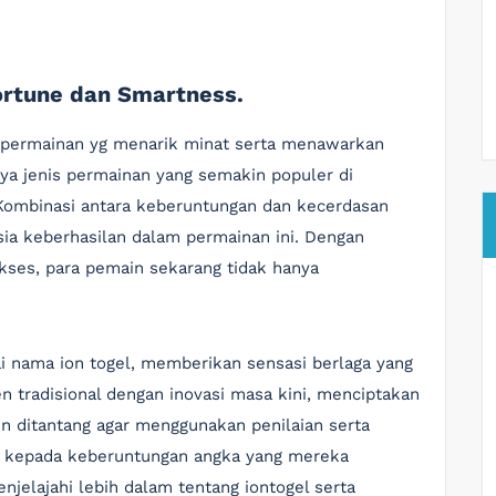
ortune dan Smartness.
is permainan yg menarik minat serta menawarkan
nya jenis permainan yang semakin populer di
 Kombinasi antara keberuntungan dan kecerdasan
ia keberhasilan dalam permainan ini. Dengan
akses, para pemain sekarang tidak hanya
ai nama ion togel, memberikan sensasi berlaga yang
n tradisional dengan inovasi masa kini, menciptakan
n ditantang agar menggunakan penilaian serta
iri kepada keberuntungan angka yang mereka
enjelajahi lebih dalam tentang iontogel serta