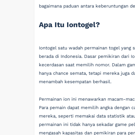
bagaimana paduan antara keberuntungan de
Apa Itu Iontogel?
Iontogel satu wadah permainan togel yang 
berada di Indonesia. Dasar pemikiran dari I
kecerdasan saat memilih nomor. Dalam gam
hanya chance semata, tetapi mereka juga da
menambah kesempatan berhasil.
Permainan ion ini menawarkan macam-macam 
Para pemain dapat memilih angka dengan c
mereka, seperti memakai data statistik ata
permainan ini tidak hanya sekadar game pe
mengasah kapasitas dan pemikiran para pe