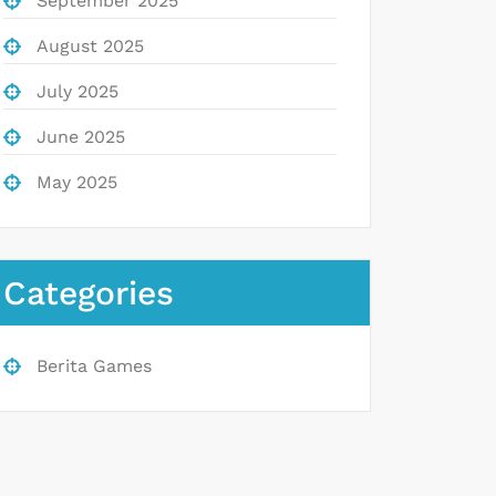
September 2025
August 2025
July 2025
June 2025
May 2025
Categories
Berita Games