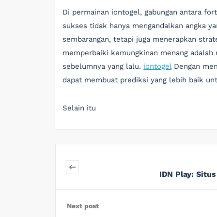
Di permainan iontogel, gabungan antara for
sukses tidak hanya mengandalkan angka yan
sembarangan, tetapi juga menerapkan strat
memperbaiki kemungkinan menang adalah m
sebelumnya yang lalu.
iontogel
Dengan mempe
dapat membuat prediksi yang lebih baik un
Selain itu
IDN Play: Situ
Next post