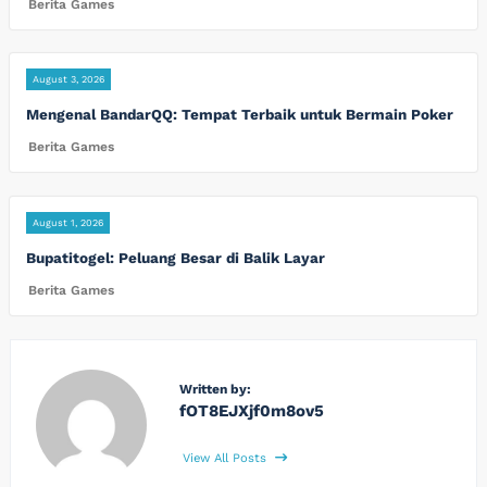
Berita Games
August 3, 2026
Mengenal BandarQQ: Tempat Terbaik untuk Bermain Poker
Berita Games
August 1, 2026
Bupatitogel: Peluang Besar di Balik Layar
Berita Games
Written by:
fOT8EJXjf0m8ov5
View All Posts