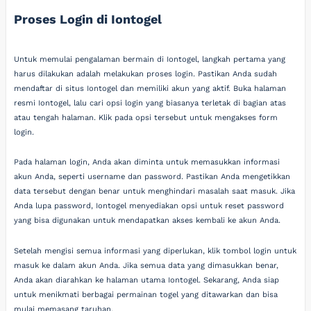
Proses Login di Iontogel
Untuk memulai pengalaman bermain di Iontogel, langkah pertama yang
harus dilakukan adalah melakukan proses login. Pastikan Anda sudah
mendaftar di situs Iontogel dan memiliki akun yang aktif. Buka halaman
resmi Iontogel, lalu cari opsi login yang biasanya terletak di bagian atas
atau tengah halaman. Klik pada opsi tersebut untuk mengakses form
login.
Pada halaman login, Anda akan diminta untuk memasukkan informasi
akun Anda, seperti username dan password. Pastikan Anda mengetikkan
data tersebut dengan benar untuk menghindari masalah saat masuk. Jika
Anda lupa password, Iontogel menyediakan opsi untuk reset password
yang bisa digunakan untuk mendapatkan akses kembali ke akun Anda.
Setelah mengisi semua informasi yang diperlukan, klik tombol login untuk
masuk ke dalam akun Anda. Jika semua data yang dimasukkan benar,
Anda akan diarahkan ke halaman utama Iontogel. Sekarang, Anda siap
untuk menikmati berbagai permainan togel yang ditawarkan dan bisa
mulai memasang taruhan.