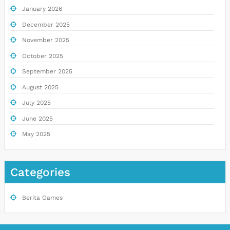
January 2026
December 2025
November 2025
October 2025
September 2025
August 2025
July 2025
June 2025
May 2025
Categories
Berita Games