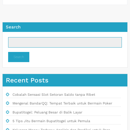
Search
Search
Recent Posts
Cobalah Sensasi Slot Setoran Saldo tanpa Ribet
Mengenal BandarQQ: Tempat Terbaik untuk Bermain Poker
Bupatitogel: Peluang Besar di Balik Layar
5 Tips Jitu Bermain Bupatitogel untuk Pemula
Keluaran Macau Terbaru: Analisis dan Prediksi untuk Para