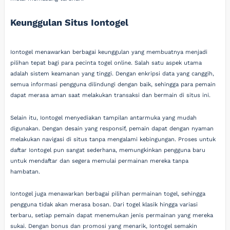
Keunggulan Situs Iontogel
Iontogel menawarkan berbagai keunggulan yang membuatnya menjadi
pilihan tepat bagi para pecinta togel online. Salah satu aspek utama
adalah sistem keamanan yang tinggi. Dengan enkripsi data yang canggih,
semua informasi pengguna dilindungi dengan baik, sehingga para pemain
dapat merasa aman saat melakukan transaksi dan bermain di situs ini.
Selain itu, Iontogel menyediakan tampilan antarmuka yang mudah
digunakan. Dengan desain yang responsif, pemain dapat dengan nyaman
melakukan navigasi di situs tanpa mengalami kebingungan. Proses untuk
daftar Iontogel pun sangat sederhana, memungkinkan pengguna baru
untuk mendaftar dan segera memulai permainan mereka tanpa
hambatan.
Iontogel juga menawarkan berbagai pilihan permainan togel, sehingga
pengguna tidak akan merasa bosan. Dari togel klasik hingga variasi
terbaru, setiap pemain dapat menemukan jenis permainan yang mereka
sukai. Dengan bonus dan promosi yang menarik, Iontogel semakin