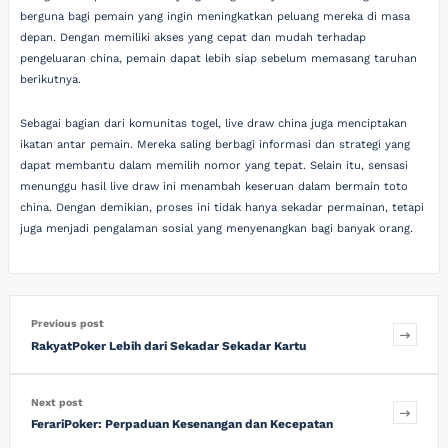
berguna bagi pemain yang ingin meningkatkan peluang mereka di masa
depan. Dengan memiliki akses yang cepat dan mudah terhadap
pengeluaran china, pemain dapat lebih siap sebelum memasang taruhan
berikutnya.
Sebagai bagian dari komunitas togel, live draw china juga menciptakan
ikatan antar pemain. Mereka saling berbagi informasi dan strategi yang
dapat membantu dalam memilih nomor yang tepat. Selain itu, sensasi
menunggu hasil live draw ini menambah keseruan dalam bermain toto
china. Dengan demikian, proses ini tidak hanya sekadar permainan, tetapi
juga menjadi pengalaman sosial yang menyenangkan bagi banyak orang.
Previous post
RakyatPoker Lebih dari Sekadar Sekadar Kartu
Next post
FerariPoker: Perpaduan Kesenangan dan Kecepatan