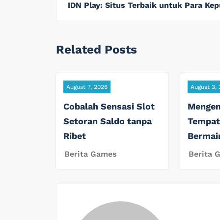
IDN Play: Situs Terbaik untuk Para K
Related Posts
August 7, 2026
August 3,
Cobalah Sensasi Slot
Mengen
Setoran Saldo tanpa
Tempat
Ribet
Bermai
Berita Games
Berita 