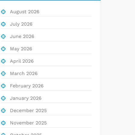
August 2026
July 2026
June 2026
May 2026
April 2026
March 2026
February 2026
January 2026
December 2025
November 2025