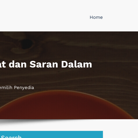
Home
t dan Saran Dalam
milih Penyedia
Search