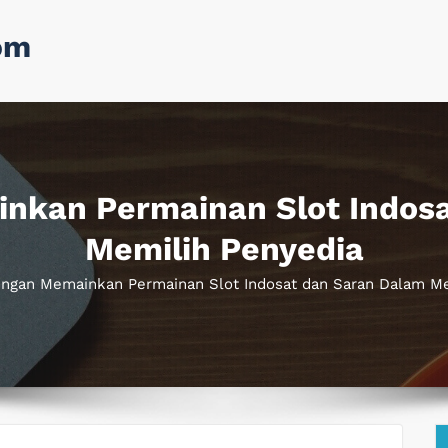
om
nkan Permainan Slot Indosa
Memilih Penyedia
ngan Memainkan Permainan Slot Indosat dan Saran Dalam Me