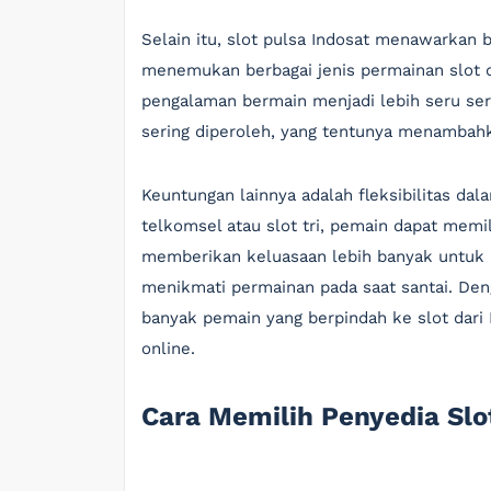
Selain itu, slot pulsa Indosat menawarkan 
menemukan berbagai jenis permainan slot d
pengalaman bermain menjadi lebih seru se
sering diperoleh, yang tentunya menambahka
Keuntungan lainnya adalah fleksibilitas da
telkomsel atau slot tri, pemain dapat memi
memberikan keluasaan lebih banyak untuk
menikmati permainan pada saat santai. Deng
banyak pemain yang berpindah ke slot dari
online.
Cara Memilih Penyedia Slo