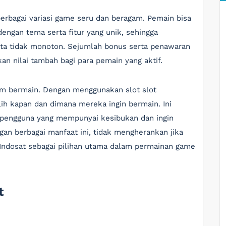
berbagai variasi game seru dan beragam. Pemain bisa
engan tema serta fitur yang unik, sehingga
rta tidak monoton. Sejumlah bonus serta penawaran
n nilai tambah bagi para pemain yang aktif.
lam bermain. Dengan menggunakan slot slot
lih kapan dan dimana mereka ingin bermain. Ini
 pengguna yang mempunyai kesibukan dan ingin
an berbagai manfaat ini, tidak mengherankan jika
 Indosat sebagai pilihan utama dalam permainan game
t