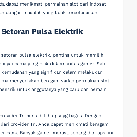
a dapat menikmati permainan slot dari indosat
n dengan masalah yang tidak terselesaikan.
Setoran Pulsa Elektrik
setoran pulsa elektrik, penting untuk memilih
unyai nama yang baik di komunitas gamer. Satu
n kemudahan yang signifikan dalam melakukan
k cuma menyediakan beragam varian permainan slot
menarik untuk anggotanya yang baru dan pemain
 provider Tri pun adalah opsi yg bagus. Dengan
ari provider Tri, Anda dapat menikmati beragam
r bank. Banyak gamer merasa senang dari opsi ini