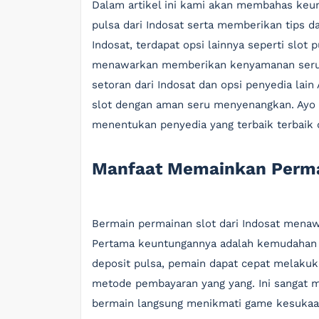
Dalam artikel ini kami akan membahas keu
pulsa dari Indosat serta memberikan tips 
Indosat, terdapat opsi lainnya seperti slot 
menawarkan memberikan kenyamanan serupa
setoran dari Indosat dan opsi penyedia lai
slot dengan aman seru menyenangkan. Ayo k
menentukan penyedia yang terbaik terbaik
Manfaat Memainkan Permai
Bermain permainan slot dari Indosat mena
Pertama keuntungannya adalah kemudahan 
deposit pulsa, pemain dapat cepat melakuk
metode pembayaran yang yang. Ini sangat 
bermain langsung menikmati game kesukaan