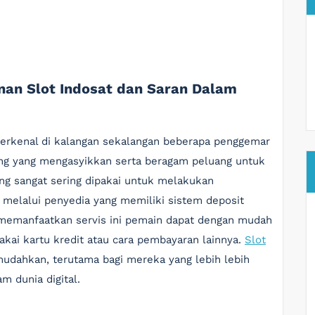
an Slot Indosat dan Saran Dalam
terkenal di kalangan sekalangan beberapa penggemar
ng yang mengasyikkan serta beragam peluang untuk
ng sangat sering dipakai untuk melakukan
 melalui penyedia yang memiliki sistem deposit
 memanfaatkan servis ini pemain dapat dengan mudah
akai kartu kredit atau cara pembayaran lainnya.
Slot
mudahkan, terutama bagi mereka yang lebih lebih
m dunia digital.