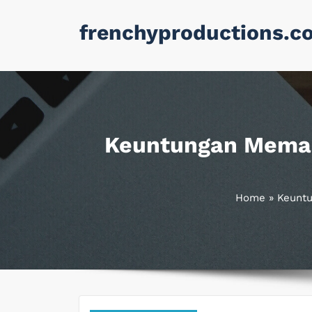
Skip
frenchyproductions.c
to
content
Keuntungan Memai
Home
»
Keuntu