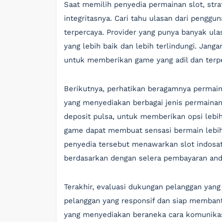
Saat memilih penyedia permainan slot, str
integritasnya. Cari tahu ulasan dari penggun
terpercaya. Provider yang punya banyak ul
yang lebih baik dan lebih terlindungi. Janga
untuk memberikan game yang adil dan terp
Berikutnya, perhatikan beragamnya permain
yang menyediakan berbagai jenis permainan
deposit pulsa, untuk memberikan opsi lebi
game dapat membuat sensasi bermain lebih
penyedia tersebut menawarkan slot indosat, 
berdasarkan dengan selera pembayaran and
Terakhir, evaluasi dukungan pelanggan yang
pelanggan yang responsif dan siap membant
yang menyediakan beraneka cara komunikasi,