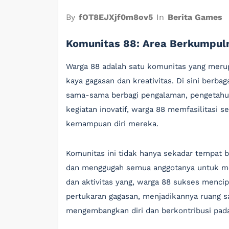
By
fOT8EJXjf0m8ov5
In
Berita Games
Komunitas 88: Area Berkumpul
Warga 88 adalah satu komunitas yang meru
kaya gagasan dan kreativitas. Di sini berbag
sama-sama berbagi pengalaman, pengetahua
kegiatan inovatif, warga 88 memfasilitasi
kemampuan diri mereka.
Komunitas ini tidak hanya sekadar tempat be
dan menggugah semua anggotanya untuk mem
dan aktivitas yang, warga 88 sukses menci
pertukaran gagasan, menjadikannya ruang sa
mengembangkan diri dan berkontribusi pad