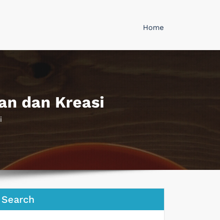
Home
an dan Kreasi
i
Search