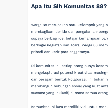
Apa Itu Sih Komunitas 88?
Warga 88 merupakan satu kelompok yang bagi
membagikan ide-ide dan pengalaman-pengal
supaya berbagi ide, belajar kemampuan baru
berbagai kegiatan dan acara, Warga 88 m
pribadi dan karir para anggotanya.
Di komunitas ini, setiap orang punya kese
mengeksplorasi potensi kreativitas masing
dan beragam bentuk kolaborasi. Ini bukan 
membangun hubungan sosial yang kuat anta
suasana yang inklusif, di mana semua orang
Komunitas ini juga memiliki visi untuk menj