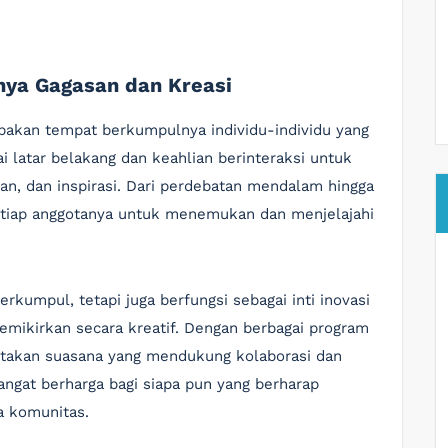
nya Gagasan dan Kreasi
pakan tempat berkumpulnya individu-individu yang
ai latar belakang dan keahlian berinteraksi untuk
n, dan inspirasi. Dari perdebatan mendalam hingga
 setiap anggotanya untuk menemukan dan menjelajahi
rkumpul, tetapi juga berfungsi sebagai inti inovasi
ikirkan secara kreatif. Dengan berbagai program
ptakan suasana yang mendukung kolaborasi dan
ngat berharga bagi siapa pun yang berharap
a komunitas.