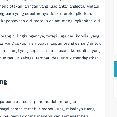
menciptakan jaringan yang luas antar anggota. Melalui
ang baru yang sebelumnya tidak mereka pikirkan,
kepercayaan diri mereka dalam mengungkapkan diri.
-orang di lingkungannya, tetapi juga dari kondisi yang
itas yang cukup membuat maupun orang senang untuk
dalah sinergi yang tepat antara suasana komunitas yang
munitas 88 sebagai tempat ideal untuk mendapatkan
.
ung
apa pencipta serta penemu dalam rangka
bagai sarana tersebut mendukung, misalnya ruang
dukung, banyak orang menemukan semangat baru