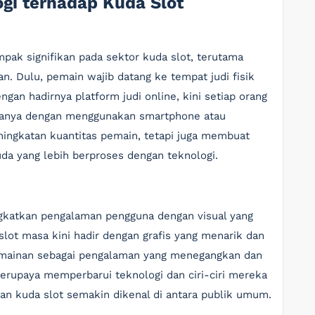
i terhadap Kuda Slot
k signifikan pada sektor kuda slot, terutama
 Dulu, pemain wajib datang ke tempat judi fisik
ngan hadirnya platform judi online, kini setiap orang
i hanya dengan menggunakan smartphone atau
ingkatan kuantitas pemain, tetapi juga membuat
a yang lebih berproses dengan teknologi.
ingkatkan pengalaman pengguna dengan visual yang
slot masa kini hadir dengan grafis yang menarik dan
rmainan sebagai pengalaman yang menegangkan dan
upaya memperbarui teknologi dan ciri-ciri mereka
n kuda slot semakin dikenal di antara publik umum.