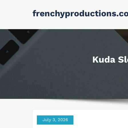
Skip
frenchyproductions.c
to
content
Kuda Sl
July 3, 2026