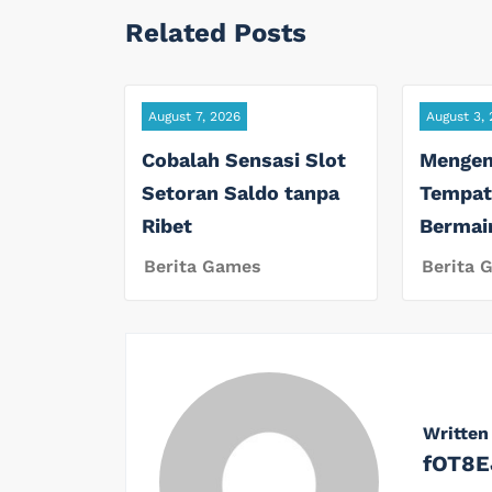
Related Posts
August 7, 2026
August 3,
Cobalah Sensasi Slot
Mengen
Setoran Saldo tanpa
Tempat
Ribet
Bermai
Berita Games
Berita 
Written
fOT8E