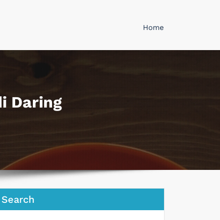
Home
i Daring
Search