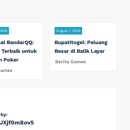
 2026
August 1, 2026
al BandarQQ:
Bupatitogel: Peluang
 Terbaik untuk
Besar di Balik Layar
n Poker
Berita Games
Games
 by:
JXjf0m8ov5