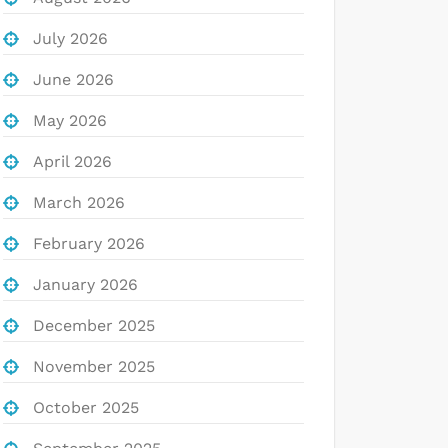
July 2026
June 2026
May 2026
April 2026
March 2026
February 2026
January 2026
December 2025
November 2025
October 2025