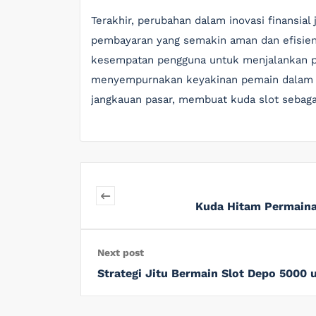
Terakhir, perubahan dalam inovasi finansia
pembayaran yang semakin aman dan efisien
kesempatan pengguna untuk menjalankan pr
menyempurnakan keyakinan pemain dalam m
jangkauan pasar, membuat kuda slot sebagai
Kuda Hitam Permainan
Next post
Strategi Jitu Bermain Slot Depo 5000