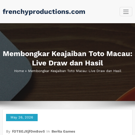
Skip
frenchyproductions.com
to
content
Membongkar Keajaiban Toto Macau:
Live Draw dan Hasil
Home
»
Membongkar Keajaiban Toto Macau: Live Draw dan Hasil
May 26, 2026
By
fOT8EJXjf0m8ov5
In
Berita Games