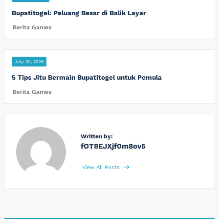
Bupatitogel: Peluang Besar di Balik Layar
Berita Games
July 30, 2026
5 Tips Jitu Bermain Bupatitogel untuk Pemula
Berita Games
Written by:
fOT8EJXjf0m8ov5
View All Posts