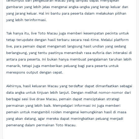
terkumpul dari pengeluaran Macau yang lampau dapat menyajikan
gambaran yang lebih jelas mengenai angka-angka yang kerap keluar dan
yang jarang keluar. Hal ini bantu para peserta dalam melakukan pilihan
yang lebih terinformasi.
Tak hanya itu, live Toto Macau juga memberi kesempatan pecinta untuk
tetap terupdate dengan hasil terbaru secara real-time. Melalui platform
live, para pemain dapat mengamati langsung hasil undian yang sedang
berlangsung, yang tentu pastinya menambah rasa euforia dan interaksi di
antara para peserta. Ini bukan hanya membuat pengalaman taruhan lebih
menarik, tetapi juga memberikan peluang bagi para peserta untuk
merespons output dengan cepat.
Akhirnya, hasil keluaran Macau yang terdaftar dapat dimanfaatkan sebagai
data angka untuk tinjuan lebih lanjut. Dengan melihat nomor-nomor dari
berbagai sesi live draw Macau, pemain dapat menciptakan strategi
permainan yang lebih baik. Mempelajari informasi ini juga memberi
pemain untuk mengambil roiden mengenai kemungkinan hasil di masa
yang akan datang, agar mereka dapat meningkatkan peluang menjadi
pemenang dalam permainan Toto Macau.