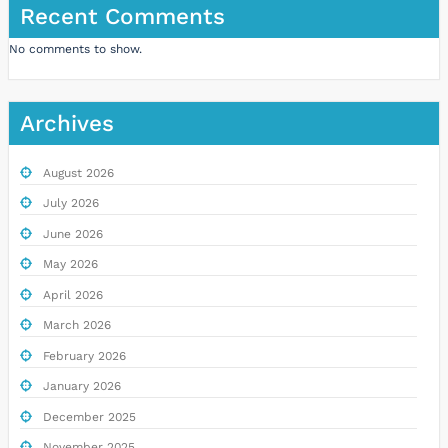
Recent Comments
No comments to show.
Archives
August 2026
July 2026
June 2026
May 2026
April 2026
March 2026
February 2026
January 2026
December 2025
November 2025