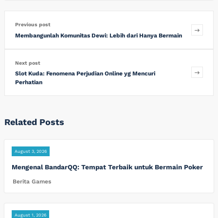
Previous post
Membangunlah Komunitas Dewi: Lebih dari Hanya Bermain
Next post
Slot Kuda: Fenomena Perjudian Online yg Mencuri
Perhatian
Related Posts
August 3, 2026
Mengenal BandarQQ: Tempat Terbaik untuk Bermain Poker
Berita Games
August 1, 2026