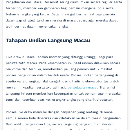
Pengeluaran dari Macau tersebut sering diumumkan secara reguler serta
terperinci, memberikan gambaran bagi pemain mengenai pola serta
frekuensi angka yang keluar. Data ini sangat bermanfaat bagi pemain
dalam gap strategi taruhan mereka di masa depan, agar mereka dapat
lebih cermat dalam menentukan angka.
Tahapan Undian Langsung Macau
Live draw di Macau adalah momen yang ditunggu-tunggu bagi para
pecinta toto Macau. Pada kesempatan ini, hasil undian dilakukan secara
real-time dan terbuka, memberikan peluang pemain untuk melihat
proses pengundian dalam bentuk nyata. Proses undian berlangsung di
studio yang dilengkapi alat canggih dan dihadiri olehnya otoritas untuk
menjamin keadilan serta akurasi hasil.
pengeluaran macau
Transmisi
langsung ini pun memberikan kesempatan untuk pemain agar merasakan
tensi dan keceriaan saat ketika angka-angka yang ditarik dibacakan.
Proses live draw memulai dengan penyiapan yang matang, di mana
semua semua bola diperiksa dan diletakkan ke dalam mesin pengundian.
Saat waktu pengundian tiba, secara langsung pengumuman akanlah