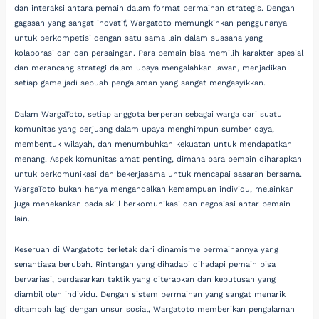
dan interaksi antara pemain dalam format permainan strategis. Dengan
gagasan yang sangat inovatif, Wargatoto memungkinkan penggunanya
untuk berkompetisi dengan satu sama lain dalam suasana yang
kolaborasi dan dan persaingan. Para pemain bisa memilih karakter spesial
dan merancang strategi dalam upaya mengalahkan lawan, menjadikan
setiap game jadi sebuah pengalaman yang sangat mengasyikkan.
Dalam WargaToto, setiap anggota berperan sebagai warga dari suatu
komunitas yang berjuang dalam upaya menghimpun sumber daya,
membentuk wilayah, dan menumbuhkan kekuatan untuk mendapatkan
menang. Aspek komunitas amat penting, dimana para pemain diharapkan
untuk berkomunikasi dan bekerjasama untuk mencapai sasaran bersama.
WargaToto bukan hanya mengandalkan kemampuan individu, melainkan
juga menekankan pada skill berkomunikasi dan negosiasi antar pemain
lain.
Keseruan di Wargatoto terletak dari dinamisme permainannya yang
senantiasa berubah. Rintangan yang dihadapi dihadapi pemain bisa
bervariasi, berdasarkan taktik yang diterapkan dan keputusan yang
diambil oleh individu. Dengan sistem permainan yang sangat menarik
ditambah lagi dengan unsur sosial, Wargatoto memberikan pengalaman