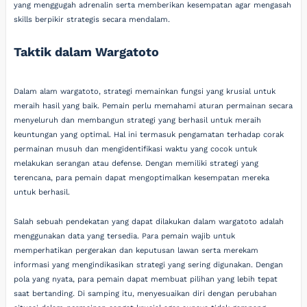
yang menggugah adrenalin serta memberikan kesempatan agar mengasah
skills berpikir strategis secara mendalam.
Taktik dalam Wargatoto
Dalam alam wargatoto, strategi memainkan fungsi yang krusial untuk
meraih hasil yang baik. Pemain perlu memahami aturan permainan secara
menyeluruh dan membangun strategi yang berhasil untuk meraih
keuntungan yang optimal. Hal ini termasuk pengamatan terhadap corak
permainan musuh dan mengidentifikasi waktu yang cocok untuk
melakukan serangan atau defense. Dengan memiliki strategi yang
terencana, para pemain dapat mengoptimalkan kesempatan mereka
untuk berhasil.
Salah sebuah pendekatan yang dapat dilakukan dalam wargatoto adalah
menggunakan data yang tersedia. Para pemain wajib untuk
memperhatikan pergerakan dan keputusan lawan serta merekam
informasi yang mengindikasikan strategi yang sering digunakan. Dengan
pola yang nyata, para pemain dapat membuat pilihan yang lebih tepat
saat bertanding. Di samping itu, menyesuaikan diri dengan perubahan