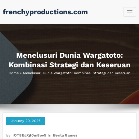
Skip
frenchyproductions.com
to
content
Menelusuri Dunia Wargatoto:
Kombinasi Strategi dan Keseruan
Home
»
Menelusuri Dunia Wargatoto: Kombinasi Strategi dan Keseruan
January 29, 2026
By
fOT8EJXjf0m8ov5
In
Berita Games