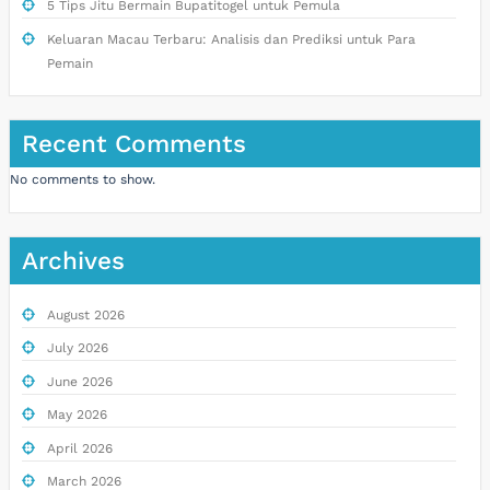
5 Tips Jitu Bermain Bupatitogel untuk Pemula
Keluaran Macau Terbaru: Analisis dan Prediksi untuk Para
Pemain
Recent Comments
No comments to show.
Archives
August 2026
July 2026
June 2026
May 2026
April 2026
March 2026