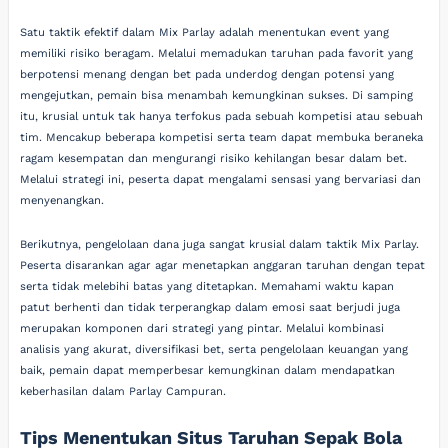
Satu taktik efektif dalam Mix Parlay adalah menentukan event yang
memiliki risiko beragam. Melalui memadukan taruhan pada favorit yang
berpotensi menang dengan bet pada underdog dengan potensi yang
mengejutkan, pemain bisa menambah kemungkinan sukses. Di samping
itu, krusial untuk tak hanya terfokus pada sebuah kompetisi atau sebuah
tim. Mencakup beberapa kompetisi serta team dapat membuka beraneka
ragam kesempatan dan mengurangi risiko kehilangan besar dalam bet.
Melalui strategi ini, peserta dapat mengalami sensasi yang bervariasi dan
menyenangkan.
Berikutnya, pengelolaan dana juga sangat krusial dalam taktik Mix Parlay.
Peserta disarankan agar agar menetapkan anggaran taruhan dengan tepat
serta tidak melebihi batas yang ditetapkan. Memahami waktu kapan
patut berhenti dan tidak terperangkap dalam emosi saat berjudi juga
merupakan komponen dari strategi yang pintar. Melalui kombinasi
analisis yang akurat, diversifikasi bet, serta pengelolaan keuangan yang
baik, pemain dapat memperbesar kemungkinan dalam mendapatkan
keberhasilan dalam Parlay Campuran.
Tips Menentukan Situs Taruhan Sepak Bola