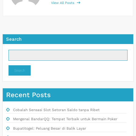
View All Posts
Search
Search
Recent Posts
Cobalah Sensasi Slot Setoran Saldo tanpa Ribet
Mengenal BandarQQ: Tempat Terbaik untuk Bermain Poker
Bupatitogel: Peluang Besar di Balik Layar