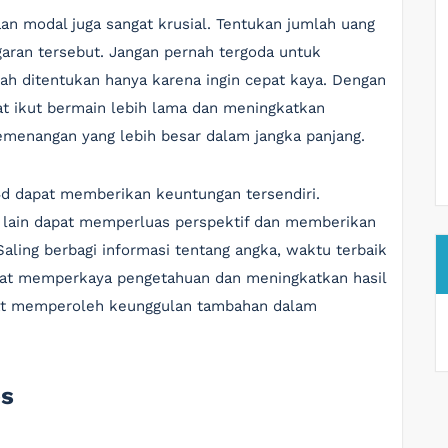
aan modal juga sangat krusial. Tentukan jumlah uang
garan tersebut. Jangan pernah tergoda untuk
ah ditentukan hanya karena ingin cepat kaya. Dengan
t ikut bermain lebih lama dan meningkatkan
enangan yang lebih besar dalam jangka panjang.
h4d dapat memberikan keuntungan tersendiri.
n lain dapat memperluas perspektif dan memberikan
aling berbagi informasi tentang angka, waktu terbaik
pat memperkaya pengetahuan dan meningkatkan hasil
pat memperoleh keunggulan tambahan dalam
es