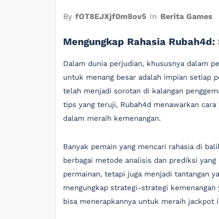
By
fOT8EJXjf0m8ov5
In
Berita Games
Mengungkap Rahasia Rubah4d: 
Dalam dunia perjudian, khususnya dalam pe
untuk menang besar adalah impian setiap p
telah menjadi sorotan di kalangan penggem
tips yang teruji, Rubah4d menawarkan car
dalam meraih kemenangan.
Banyak pemain yang mencari rahasia di ba
berbagai metode analisis dan prediksi yang
permainan, tetapi juga menjadi tantangan y
mengungkap strategi-strategi kemenangan ya
bisa menerapkannya untuk meraih jackpot 