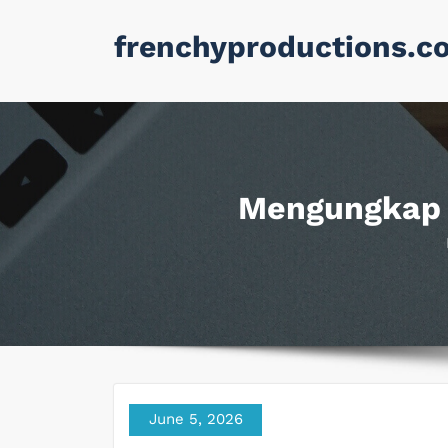
Skip
frenchyproductions.c
to
content
Mengungkap 
June 5, 2026