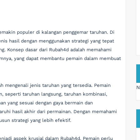
emakin populer di kalangan penggemar taruhan. Di
jenis hasil dengan menggunakan strategi yang tepat
g. Konsep dasar dari Rubah4d adalah memahami
lumnya, yang dapat membantu pemain dalam membuat
h mengenali jenis taruhan yang tersedia. Pemain
N
, seperti taruhan langsung, taruhan kombinasi,
han yang sesuai dengan gaya bermain dan
uhi hasil akhir dari permainan. Dengan memahami
un strategi yang lebih efektif.
enjadi aspek krusial dalam Rubah4d. Pemain perlu