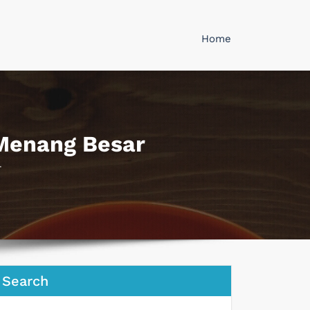
Home
Menang Besar
r
Search