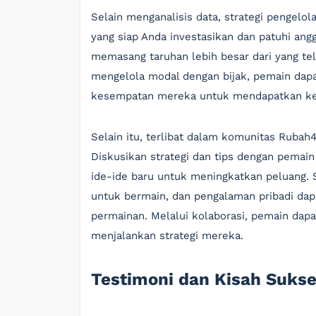
Selain menganalisis data, strategi pengelol
yang siap Anda investasikan dan patuhi ang
memasang taruhan lebih besar dari yang tel
mengelola modal dengan bijak, pemain dapa
kesempatan mereka untuk mendapatkan kem
Selain itu, terlibat dalam komunitas Ruba
Diskusikan strategi dan tips dengan pemai
ide-ide baru untuk meningkatkan peluang. S
untuk bermain, dan pengalaman pribadi da
permainan. Melalui kolaborasi, pemain da
menjalankan strategi mereka.
Testimoni dan Kisah Suks