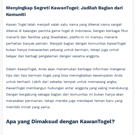
Menyingkap Segreti KawanTogel: Jadilah Bagian dari
Komuniti
Kawan Togel telah menjadi salah satu nama yang dikenal nama sangat
dikenal di kalangan pecinta game togel di Indonesia. Dengan berbagai fitur
menarik dan fasilitas yang disediakan, platform ini mampu menarik
perhatian banyak pemain. Menjadi bagian dengan komunitas KawanTogel
bukan hanya menawarkan peluang untuk bermain, tetapi juga untuk
belajar dan berbagi pengalaman dengan sesama anggota.
Dalam KawanTogel, Anda akan menemukan berbagai informasi mengenai
tips dan tips bermain togel yang bisa meningkatkan kesempatan Anda
untuk berhasil. Lebih dari sekadar tempat untuk memasang angka,
KawanTogel membangun hubungan antar anggota yang saling mendukung.
Dengan bergabung sebagai bagian dari komunitas ini bukan hanya akan
merasakan permainan, tetapi mereka juga mendapat teman baru yang
memiliki minat yang sama.
Apa yang Dimaksud dengan KawanTogel?