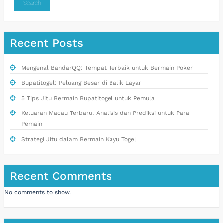
Search
Recent Posts
Mengenal BandarQQ: Tempat Terbaik untuk Bermain Poker
Bupatitogel: Peluang Besar di Balik Layar
5 Tips Jitu Bermain Bupatitogel untuk Pemula
Keluaran Macau Terbaru: Analisis dan Prediksi untuk Para
Pemain
Strategi Jitu dalam Bermain Kayu Togel
Recent Comments
No comments to show.