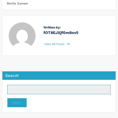
Berita Games
Written by:
fOT8EJXjf0m8ov5
View All Posts
Search
Search