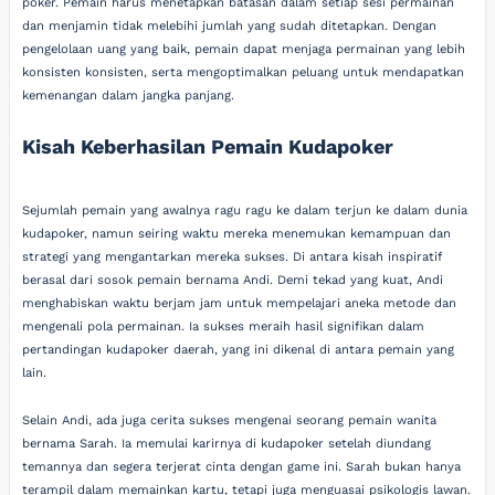
poker. Pemain harus menetapkan batasan dalam setiap sesi permainan
dan menjamin tidak melebihi jumlah yang sudah ditetapkan. Dengan
pengelolaan uang yang baik, pemain dapat menjaga permainan yang lebih
konsisten konsisten, serta mengoptimalkan peluang untuk mendapatkan
kemenangan dalam jangka panjang.
Kisah Keberhasilan Pemain Kudapoker
Sejumlah pemain yang awalnya ragu ragu ke dalam terjun ke dalam dunia
kudapoker, namun seiring waktu mereka menemukan kemampuan dan
strategi yang mengantarkan mereka sukses. Di antara kisah inspiratif
berasal dari sosok pemain bernama Andi. Demi tekad yang kuat, Andi
menghabiskan waktu berjam jam untuk mempelajari aneka metode dan
mengenali pola permainan. Ia sukses meraih hasil signifikan dalam
pertandingan kudapoker daerah, yang ini dikenal di antara pemain yang
lain.
Selain Andi, ada juga cerita sukses mengenai seorang pemain wanita
bernama Sarah. Ia memulai karirnya di kudapoker setelah diundang
temannya dan segera terjerat cinta dengan game ini. Sarah bukan hanya
terampil dalam memainkan kartu, tetapi juga menguasai psikologis lawan.