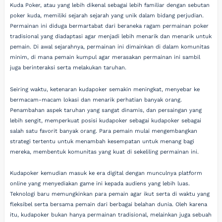
Kuda Poker, atau yang lebih dikenal sebagai lebih familiar dengan sebutan
poker kuda, memiliki sejarah sejarah yang unik dalam bidang perjudian.
Permainan ini diduga bermartabat dari beraneka ragam permainan poker
tradisional yang diadaptasi agar menjadi lebih menarik dan menarik untuk
pemain. Di awal sejarahnya, permainan ini dimainkan di dalam komunitas
minim, di mana pemain kumpul agar merasakan permainan ini sambil
juga berinteraksi serta melakukan taruhan.
Seiring waktu, ketenaran kudapoker semakin meningkat, menyebar ke
bermacam-macam lokasi dan menarik perhatian banyak orang.
Penambahan aspek taruhan yang sangat dinamis, dan persaingan yang
lebih sengit, memperkuat posisi kudapoker sebagai kudapoker sebagai
salah satu favorit banyak orang. Para pemain mulai mengembangkan
strategi tertentu untuk menambah kesempatan untuk menang bagi
mereka, membentuk komunitas yang kuat di sekeliling permainan ini.
Kudapoker kemudian masuk ke era digital dengan munculnya platform
online yang menyediakan game ini kepada audiens yang lebih luas.
Teknologi baru memungkinkan para pemain agar ikut serta di waktu yang
fleksibel serta bersama pemain dari berbagai belahan dunia. Oleh karena
itu, kudapoker bukan hanya permainan tradisional, melainkan juga sebuah