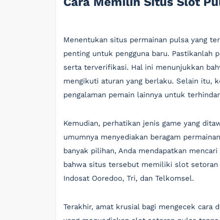
Cara Memilih Situs Slot Pu
Menentukan situs permainan pulsa yang ter
penting untuk pengguna baru. Pastikanlah p
serta terverifikasi. Hal ini menunjukkan ba
mengikuti aturan yang berlaku. Selain itu, 
pengalaman pemain lainnya untuk terhindar
Kemudian, perhatikan jenis game yang ditaw
umumnya menyediakan beragam permainan ya
banyak pilihan, Anda mendapatkan mencari g
bahwa situs tersebut memiliki slot setora
Indosat Ooredoo, Tri, dan Telkomsel.
Terakhir, amat krusial bagi mengecek cara d