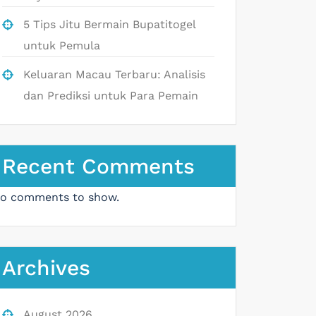
5 Tips Jitu Bermain Bupatitogel
untuk Pemula
Keluaran Macau Terbaru: Analisis
dan Prediksi untuk Para Pemain
Recent Comments
o comments to show.
Archives
August 2026