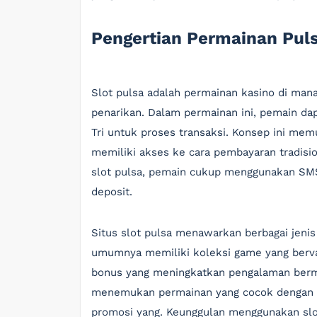
Pengertian Permainan Pul
Slot pulsa adalah permainan kasino di ma
penarikan. Dalam permainan ini, pemain da
Tri untuk proses transaksi. Konsep ini mem
memiliki akses ke cara pembayaran tradisio
slot pulsa, pemain cukup menggunakan SM
deposit.
Situs slot pulsa menawarkan berbagai jeni
umumnya memiliki koleksi game yang bervar
bonus yang meningkatkan pengalaman berma
menemukan permainan yang cocok dengan p
promosi yang. Keunggulan menggunakan slo