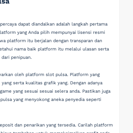
lsa
percaya dapat diandalkan adalah langkah pertama
latform yang Anda pilih mempunyai lisensi resmi
hwa platform itu berjalan dengan transparan dan
ketahui nama baik platform itu melalui ulasan serta
 dari penipuan.
arkan oleh platform slot pulsa. Platform yang
ng serta kualitas grafik yang. Dengan adanya
ame yang sesuai sesuai selera anda. Pastikan juga
n pulsa yang menyokong aneka penyedia seperti
eposit dan penarikan yang tersedia. Carilah platform