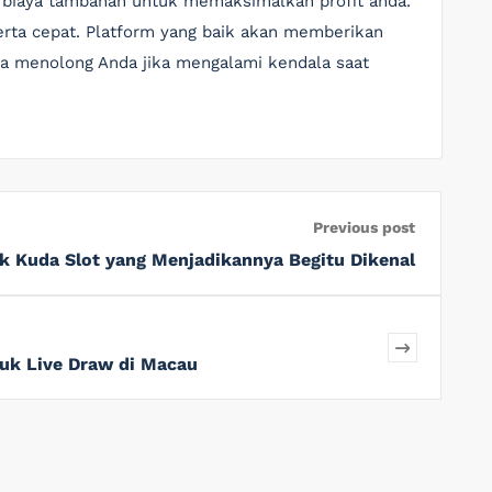
a biaya tambahan untuk memaksimalkan profit anda.
 serta cepat. Platform yang baik akan memberikan
dia menolong Anda jika mengalami kendala saat
Previous post
lik Kuda Slot yang Menjadikannya Begitu Dikenal
uk Live Draw di Macau