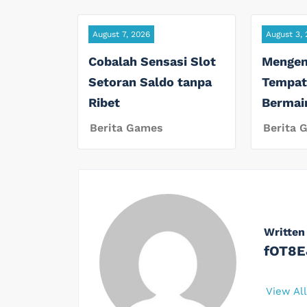
August 7, 2026
August 3,
Cobalah Sensasi Slot
Mengen
Setoran Saldo tanpa
Tempat
Ribet
Bermai
Berita Games
Berita 
Written
fOT8E
View Al