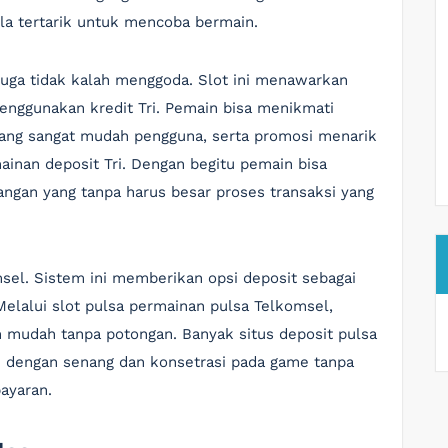
la tertarik untuk mencoba bermain.
g juga tidak kalah menggoda. Slot ini menawarkan
ggunakan kredit Tri. Pemain bisa menikmati
yang sangat mudah pengguna, serta promosi menarik
mainan deposit Tri. Dengan begitu pemain bisa
an yang tanpa harus besar proses transaksi yang
sel. Sistem ini memberikan opsi deposit sebagai
lalui slot pulsa permainan pulsa Telkomsel,
n mudah tanpa potongan. Banyak situs deposit pulsa
n dengan senang dan konsetrasi pada game tanpa
ayaran.