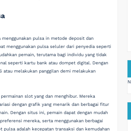
sa
na menggunakan pulsa in metode deposit dan
pat menggunakan pulsa seluler dari penyedia seperti
udahkan pemain, terutama bagi individu yang tidak
nal seperti kartu bank atau dompet digital. Dengan
S atau melakukan panggilan demi melakukan
N
s permainan slot yang dan menghibur. Mereka
iasi dengan grafik yang menarik dan berbagai fitur
in. Dengan situs ini, pemain dapat dengan mudah
referensi mereka, serta menggunakan berbagai
t pulsa adalah kecepatan transaksi dan kemudahan