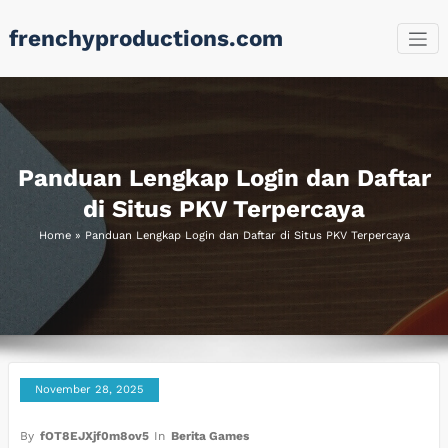
Skip
frenchyproductions.com
to
content
Panduan Lengkap Login dan Daftar
di Situs PKV Terpercaya
Home
»
Panduan Lengkap Login dan Daftar di Situs PKV Terpercaya
November 28, 2025
By
fOT8EJXjf0m8ov5
In
Berita Games