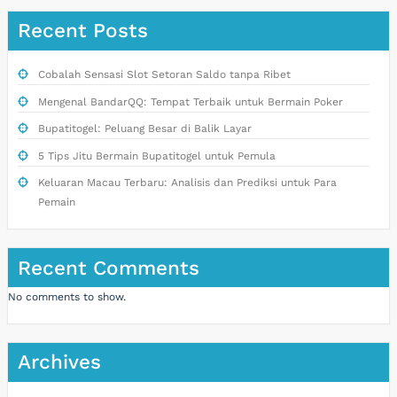
Recent Posts
Cobalah Sensasi Slot Setoran Saldo tanpa Ribet
Mengenal BandarQQ: Tempat Terbaik untuk Bermain Poker
Bupatitogel: Peluang Besar di Balik Layar
5 Tips Jitu Bermain Bupatitogel untuk Pemula
Keluaran Macau Terbaru: Analisis dan Prediksi untuk Para
Pemain
Recent Comments
No comments to show.
Archives