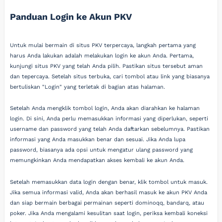
Panduan Login ke Akun PKV
Untuk mulai bermain di situs PKV terpercaya, langkah pertama yang
harus Anda lakukan adalah melakukan login ke akun Anda. Pertama,
kunjungi situs PKV yang telah Anda pilih. Pastikan situs tersebut aman
dan tepercaya. Setelah situs terbuka, cari tombol atau link yang biasanya
bertuliskan "Login" yang terletak di bagian atas halaman.
Setelah Anda mengklik tombol login, Anda akan diarahkan ke halaman
login. Di sini, Anda perlu memasukkan informasi yang diperlukan, seperti
username dan password yang telah Anda daftarkan sebelumnya. Pastikan
informasi yang Anda masukkan benar dan sesuai. Jika Anda lupa
password, biasanya ada opsi untuk mengatur ulang password yang
memungkinkan Anda mendapatkan akses kembali ke akun Anda.
Setelah memasukkan data login dengan benar, klik tombol untuk masuk.
Jika semua informasi valid, Anda akan berhasil masuk ke akun PKV Anda
dan siap bermain berbagai permainan seperti dominoqq, bandarq, atau
poker. Jika Anda mengalami kesulitan saat login, periksa kembali koneksi