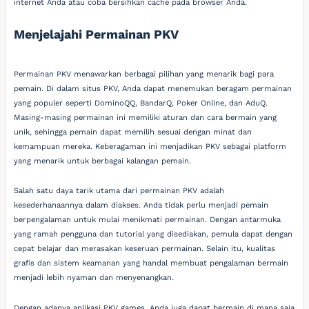
internet Anda atau coba bersihkan cache pada browser Anda.
Menjelajahi Permainan PKV
Permainan PKV menawarkan berbagai pilihan yang menarik bagi para
pemain. Di dalam situs PKV, Anda dapat menemukan beragam permainan
yang populer seperti DominoQQ, BandarQ, Poker Online, dan AduQ.
Masing-masing permainan ini memiliki aturan dan cara bermain yang
unik, sehingga pemain dapat memilih sesuai dengan minat dan
kemampuan mereka. Keberagaman ini menjadikan PKV sebagai platform
yang menarik untuk berbagai kalangan pemain.
Salah satu daya tarik utama dari permainan PKV adalah
kesederhanaannya dalam diakses. Anda tidak perlu menjadi pemain
berpengalaman untuk mulai menikmati permainan. Dengan antarmuka
yang ramah pengguna dan tutorial yang disediakan, pemula dapat dengan
cepat belajar dan merasakan keseruan permainan. Selain itu, kualitas
grafis dan sistem keamanan yang handal membuat pengalaman bermain
menjadi lebih nyaman dan menyenangkan.
Dengan adanya aplikasi PKV games, Anda juga dapat bermain di mana saja