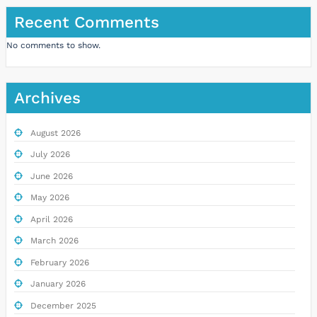
Recent Comments
No comments to show.
Archives
August 2026
July 2026
June 2026
May 2026
April 2026
March 2026
February 2026
January 2026
December 2025