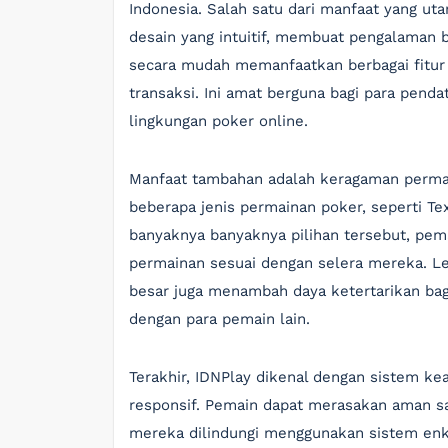
Indonesia. Salah satu dari manfaat yang u
desain yang intuitif, membuat pengalaman 
secara mudah memanfaatkan berbagai fitur 
transaksi. Ini amat berguna bagi para penda
lingkungan poker online.
Manfaat tambahan adalah keragaman permai
beberapa jenis permainan poker, seperti T
banyaknya banyaknya pilihan tersebut, pem
permainan sesuai dengan selera mereka. Le
besar juga menambah daya ketertarikan bagi
dengan para pemain lain.
Terakhir, IDNPlay dikenal dengan sistem k
responsif. Pemain dapat merasakan aman saa
mereka dilindungi menggunakan sistem enk