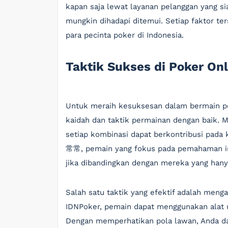
kapan saja lewat layanan pelanggan yang 
mungkin dihadapi ditemui. Setiap faktor te
para pecinta poker di Indonesia.
Taktik Sukses di Poker Onl
Untuk meraih kesuksesan dalam bermain po
kaidah dan taktik permainan dengan baik. 
setiap kombinasi dapat berkontribusi pada
常常, pemain yang fokus pada pemahaman info
jika dibandingkan dengan mereka yang han
Salah satu taktik yang efektif adalah meng
IDNPoker, pemain dapat menggunakan alat 
Dengan memperhatikan pola lawan, Anda da