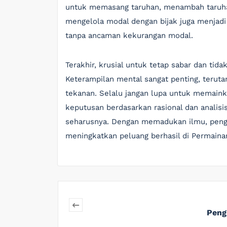
untuk memasang taruhan, menambah taruhan
mengelola modal dengan bijak juga menjadi
tanpa ancaman kekurangan modal.
Terakhir, krusial untuk tetap sabar dan tid
Keterampilan mental sangat penting, terut
tekanan. Selalu jangan lupa untuk memain
keputusan berdasarkan rasional dan analisis
seharusnya. Dengan memadukan ilmu, penga
meningkatkan peluang berhasil di Permaina
Peng