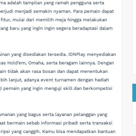
tama adalah tampilan yang ramah pengguna serta
berjudi menjadi semakin nyaman. Para pemain dapat
fitur, mulai dari memilih meja hingga melakukan
tang baru yang ingin ingin segera beradaptasi dalam
nan yang disediakan tersedia. IDNPlay menyediakan
exas Hold’em, Omaha, serta beragam lainnya. Dengan
ain tidak akan rasa bosan dan dapat menentukan
bih lanjut, adanya event turnamen dengan hadiah
 pemain yang ingin menguji skill dan berkompetisi
eamanan yang bagus serta layanan pelanggan yang
t bermain sebab informasi pribadi serta transaksi
ripsi yang canggih. Kamu bisa mendapatkan bantuan