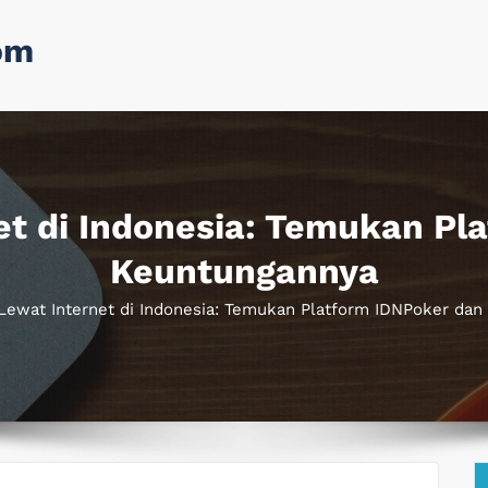
om
et di Indonesia: Temukan Pl
Keuntungannya
Lewat Internet di Indonesia: Temukan Platform IDNPoker da