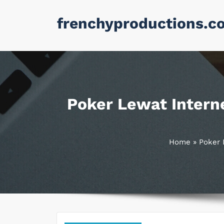
Skip
frenchyproductions.c
to
content
Poker Lewat Intern
Home
»
Poker 