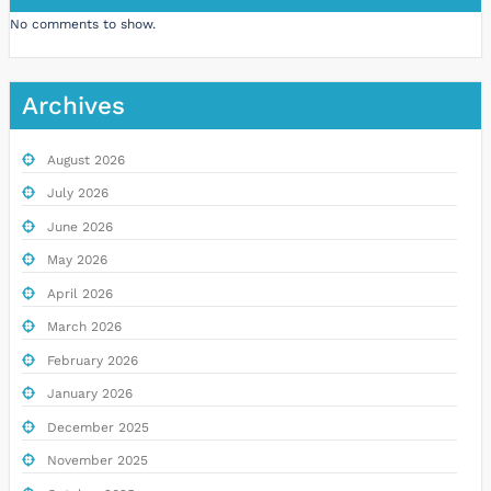
No comments to show.
Archives
August 2026
July 2026
June 2026
May 2026
April 2026
March 2026
February 2026
January 2026
December 2025
November 2025