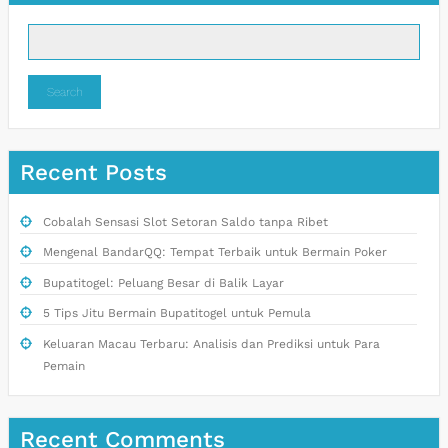
Search
Recent Posts
Cobalah Sensasi Slot Setoran Saldo tanpa Ribet
Mengenal BandarQQ: Tempat Terbaik untuk Bermain Poker
Bupatitogel: Peluang Besar di Balik Layar
5 Tips Jitu Bermain Bupatitogel untuk Pemula
Keluaran Macau Terbaru: Analisis dan Prediksi untuk Para
Pemain
Recent Comments