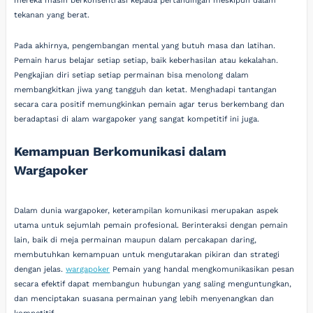
mereka masih berkonsentrasi kepada pertandingan meskipun dalam
tekanan yang berat.
Pada akhirnya, pengembangan mental yang butuh masa dan latihan.
Pemain harus belajar setiap setiap, baik keberhasilan atau kekalahan.
Pengkajian diri setiap setiap permainan bisa menolong dalam
membangkitkan jiwa yang tangguh dan ketat. Menghadapi tantangan
secara cara positif memungkinkan pemain agar terus berkembang dan
beradaptasi di alam wargapoker yang sangat kompetitif ini juga.
Kemampuan Berkomunikasi dalam
Wargapoker
Dalam dunia wargapoker, keterampilan komunikasi merupakan aspek
utama untuk sejumlah pemain profesional. Berinteraksi dengan pemain
lain, baik di meja permainan maupun dalam percakapan daring,
membutuhkan kemampuan untuk mengutarakan pikiran dan strategi
dengan jelas.
wargapoker
Pemain yang handal mengkomunikasikan pesan
secara efektif dapat membangun hubungan yang saling menguntungkan,
dan menciptakan suasana permainan yang lebih menyenangkan dan