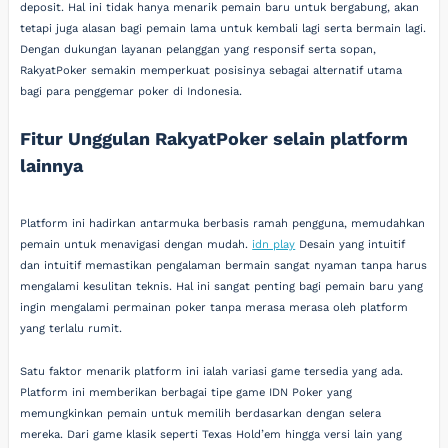
deposit. Hal ini tidak hanya menarik pemain baru untuk bergabung, akan
tetapi juga alasan bagi pemain lama untuk kembali lagi serta bermain lagi.
Dengan dukungan layanan pelanggan yang responsif serta sopan,
RakyatPoker semakin memperkuat posisinya sebagai alternatif utama
bagi para penggemar poker di Indonesia.
Fitur Unggulan RakyatPoker selain platform
lainnya
Platform ini hadirkan antarmuka berbasis ramah pengguna, memudahkan
pemain untuk menavigasi dengan mudah.
idn play
Desain yang intuitif
dan intuitif memastikan pengalaman bermain sangat nyaman tanpa harus
mengalami kesulitan teknis. Hal ini sangat penting bagi pemain baru yang
ingin mengalami permainan poker tanpa merasa merasa oleh platform
yang terlalu rumit.
Satu faktor menarik platform ini ialah variasi game tersedia yang ada.
Platform ini memberikan berbagai tipe game IDN Poker yang
memungkinkan pemain untuk memilih berdasarkan dengan selera
mereka. Dari game klasik seperti Texas Hold’em hingga versi lain yang