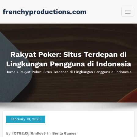
Skip
frenchyproductions.com
to
content
Rakyat Poker: Situs Terdepan di
Lingkungan Pengguna di Indonesia
Home
»
Rakyat Poker: Situs Terdepan di Lingkungan Pengguna di Indonesia
February 18, 2026
By
fOT8EJXjf0m8ov5
In
Berita Games