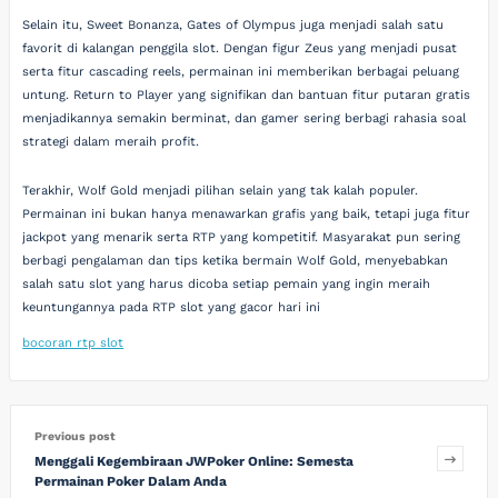
Selain itu, Sweet Bonanza, Gates of Olympus juga menjadi salah satu
favorit di kalangan penggila slot. Dengan figur Zeus yang menjadi pusat
serta fitur cascading reels, permainan ini memberikan berbagai peluang
untung. Return to Player yang signifikan dan bantuan fitur putaran gratis
menjadikannya semakin berminat, dan gamer sering berbagi rahasia soal
strategi dalam meraih profit.
Terakhir, Wolf Gold menjadi pilihan selain yang tak kalah populer.
Permainan ini bukan hanya menawarkan grafis yang baik, tetapi juga fitur
jackpot yang menarik serta RTP yang kompetitif. Masyarakat pun sering
berbagi pengalaman dan tips ketika bermain Wolf Gold, menyebabkan
salah satu slot yang harus dicoba setiap pemain yang ingin meraih
keuntungannya pada RTP slot yang gacor hari ini
bocoran rtp slot
Previous post
Menggali Kegembiraan JWPoker Online: Semesta
Permainan Poker Dalam Anda