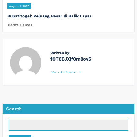
August 1, 2026
Bupatitogel: Peluang Besar di Balik Layar
Berita Games
Written by:
fOT8EJXjf0m8ov5
View All Posts
Search