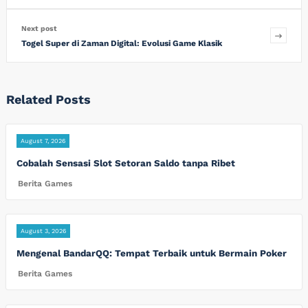
Next post
Togel Super di Zaman Digital: Evolusi Game Klasik
Related Posts
August 7, 2026
Cobalah Sensasi Slot Setoran Saldo tanpa Ribet
Berita Games
August 3, 2026
Mengenal BandarQQ: Tempat Terbaik untuk Bermain Poker
Berita Games