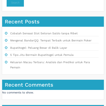
Search
Recent Posts
Cobalah Sensasi Slot Setoran Saldo tanpa Ribet
Mengenal BandarQQ: Tempat Terbaik untuk Bermain Poker
Bupatitogel: Peluang Besar di Balik Layar
5 Tips Jitu Bermain Bupatitogel untuk Pemula
Keluaran Macau Terbaru: Analisis dan Prediksi untuk Para
Pemain
Recent Comments
No comments to show.