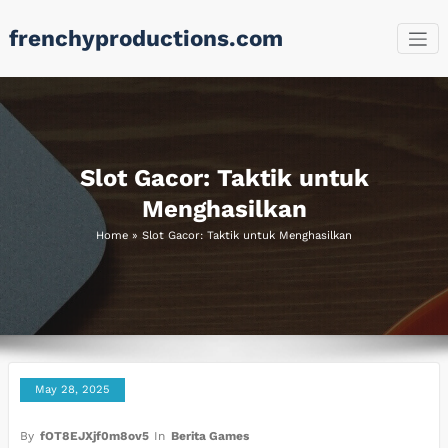
Skip
frenchyproductions.com
to
content
Slot Gacor: Taktik untuk
Menghasilkan
Home
»
Slot Gacor: Taktik untuk Menghasilkan
May 28, 2025
By
fOT8EJXjf0m8ov5
In
Berita Games