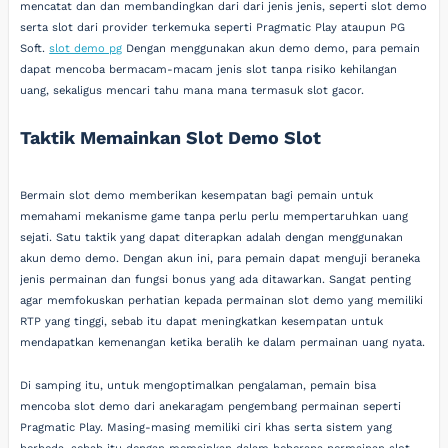
mencatat dan dan membandingkan dari dari jenis jenis, seperti slot demo
serta slot dari provider terkemuka seperti Pragmatic Play ataupun PG
Soft.
slot demo pg
Dengan menggunakan akun demo demo, para pemain
dapat mencoba bermacam-macam jenis slot tanpa risiko kehilangan
uang, sekaligus mencari tahu mana mana termasuk slot gacor.
Taktik Memainkan Slot Demo Slot
Bermain slot demo memberikan kesempatan bagi pemain untuk
memahami mekanisme game tanpa perlu perlu mempertaruhkan uang
sejati. Satu taktik yang dapat diterapkan adalah dengan menggunakan
akun demo demo. Dengan akun ini, para pemain dapat menguji beraneka
jenis permainan dan fungsi bonus yang ada ditawarkan. Sangat penting
agar memfokuskan perhatian kepada permainan slot demo yang memiliki
RTP yang tinggi, sebab itu dapat meningkatkan kesempatan untuk
mendapatkan kemenangan ketika beralih ke dalam permainan uang nyata.
Di samping itu, untuk mengoptimalkan pengalaman, pemain bisa
mencoba slot demo dari anekaragam pengembang permainan seperti
Pragmatic Play. Masing-masing memiliki ciri khas serta sistem yang