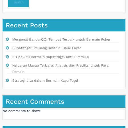
Search
Recent Posts
Mengenal BandarQQ: Tempat Terbaik untuk Bermain Poker
Bupatitogel: Peluang Besar di Balik Layar
5 Tips Jitu Bermain Bupatitogel untuk Pemula
Keluaran Macau Terbaru: Analisis dan Prediksi untuk Para
Pemain
Strategi Jitu dalam Bermain Kayu Togel
Recent Comments
No comments to show.