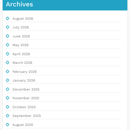
Archives
August 2026
July 2026
June 2026
May 2026
April 2026
March 2026
February 2026
January 2026
December 2025
November 2025
October 2025
September 2025
August 2025