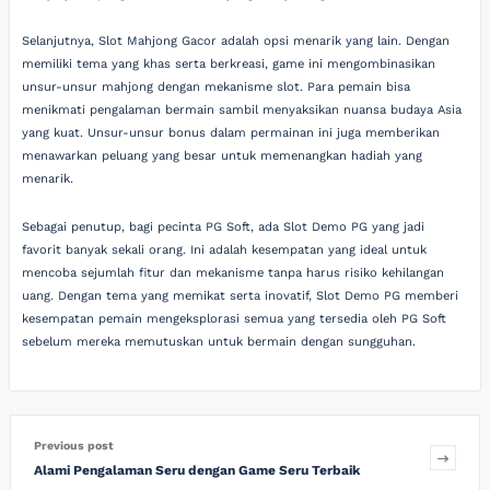
Selanjutnya, Slot Mahjong Gacor adalah opsi menarik yang lain. Dengan
memiliki tema yang khas serta berkreasi, game ini mengombinasikan
unsur-unsur mahjong dengan mekanisme slot. Para pemain bisa
menikmati pengalaman bermain sambil menyaksikan nuansa budaya Asia
yang kuat. Unsur-unsur bonus dalam permainan ini juga memberikan
menawarkan peluang yang besar untuk memenangkan hadiah yang
menarik.
Sebagai penutup, bagi pecinta PG Soft, ada Slot Demo PG yang jadi
favorit banyak sekali orang. Ini adalah kesempatan yang ideal untuk
mencoba sejumlah fitur dan mekanisme tanpa harus risiko kehilangan
uang. Dengan tema yang memikat serta inovatif, Slot Demo PG memberi
kesempatan pemain mengeksplorasi semua yang tersedia oleh PG Soft
sebelum mereka memutuskan untuk bermain dengan sungguhan.
Previous post
Alami Pengalaman Seru dengan Game Seru Terbaik