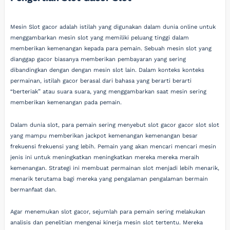
Mesin Slot gacor adalah istilah yang digunakan dalam dunia online untuk
menggambarkan mesin slot yang memiliki peluang tinggi dalam
memberikan kemenangan kepada para pemain. Sebuah mesin slot yang
dianggap gacor biasanya memberikan pembayaran yang sering
dibandingkan dengan dengan mesin slot lain. Dalam konteks konteks
permainan, istilah gacor berasal dari bahasa yang berarti berarti
“berteriak” atau suara suara, yang menggambarkan saat mesin sering
memberikan kemenangan pada pemain.
Dalam dunia slot, para pemain sering menyebut slot gacor gacor slot slot
yang mampu memberikan jackpot kemenangan kemenangan besar
frekuensi frekuensi yang lebih. Pemain yang akan mencari mencari mesin
jenis ini untuk meningkatkan meningkatkan mereka mereka meraih
kemenangan. Strategi ini membuat permainan slot menjadi lebih menarik,
menarik terutama bagi mereka yang pengalaman pengalaman bermain
bermanfaat dan.
Agar menemukan slot gacor, sejumlah para pemain sering melakukan
analisis dan penelitian mengenai kinerja mesin slot tertentu. Mereka