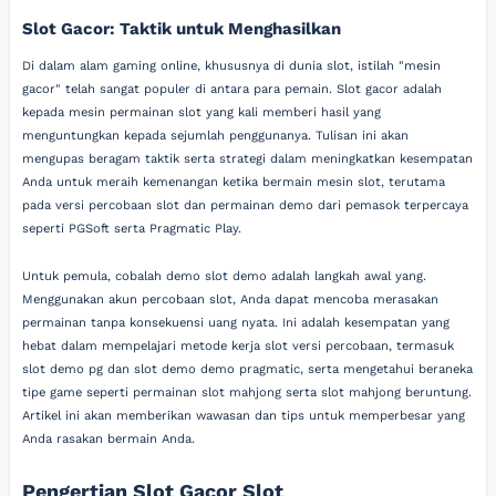
Slot Gacor: Taktik untuk Menghasilkan
Di dalam alam gaming online, khususnya di dunia slot, istilah "mesin
gacor" telah sangat populer di antara para pemain. Slot gacor adalah
kepada mesin permainan slot yang kali memberi hasil yang
menguntungkan kepada sejumlah penggunanya. Tulisan ini akan
mengupas beragam taktik serta strategi dalam meningkatkan kesempatan
Anda untuk meraih kemenangan ketika bermain mesin slot, terutama
pada versi percobaan slot dan permainan demo dari pemasok terpercaya
seperti PGSoft serta Pragmatic Play.
Untuk pemula, cobalah demo slot demo adalah langkah awal yang.
Menggunakan akun percobaan slot, Anda dapat mencoba merasakan
permainan tanpa konsekuensi uang nyata. Ini adalah kesempatan yang
hebat dalam mempelajari metode kerja slot versi percobaan, termasuk
slot demo pg dan slot demo demo pragmatic, serta mengetahui beraneka
tipe game seperti permainan slot mahjong serta slot mahjong beruntung.
Artikel ini akan memberikan wawasan dan tips untuk memperbesar yang
Anda rasakan bermain Anda.
Pengertian Slot Gacor Slot