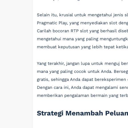
Selain itu, krusial untuk mengetahui jenis 
Pragmatic Play, yang menyediakan slot den
Carilah bocoran RTP slot yang berhasil dis
mengetahui mana yang paling menguntungkan 
membuat keputusan yang lebih tepat ketik
Yang terakhir, jangan lupa untuk menguj
mana yang paling cocok untuk Anda. Berse
gratis, sehingga Anda dapat bereksperimen 
Dengan cara ini, Anda dapat mengalami se
memberikan pengalaman bermain yang terb
Strategi Menambah Pelua