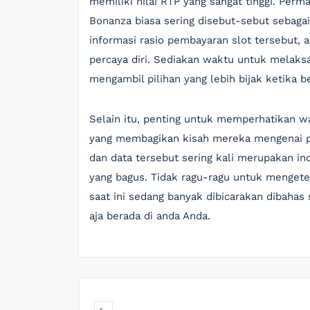
memiliki nilai RTP yang sangat tinggi. Per
Bonanza biasa sering disebut-sebut sebaga
informasi rasio pembayaran slot tersebut,
percaya diri. Sediakan waktu untuk melaksan
mengambil pilihan yang lebih bijak ketika b
Selain itu, penting untuk memperhatikan wa
yang membagikan kisah mereka mengenai 
dan data tersebut sering kali merupakan i
yang bagus. Tidak ragu-ragu untuk menget
saat ini sedang banyak dibicarakan dibahas 
aja berada di anda Anda.