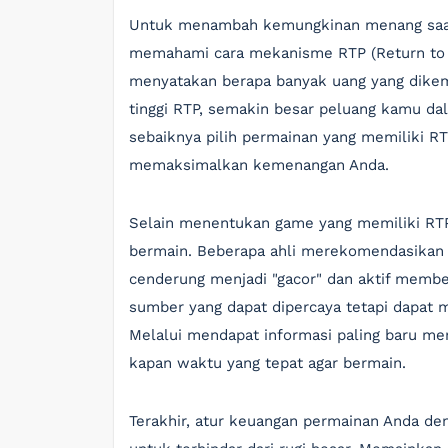
Untuk menambah kemungkinan menang saat 
memahami cara mekanisme RTP (Return to P
menyatakan berapa banyak uang yang dikem
tinggi RTP, semakin besar peluang kamu dala
sebaiknya pilih permainan yang memiliki RT
memaksimalkan kemenangan Anda.
Selain menentukan game yang memiliki RT
bermain. Beberapa ahli merekomendasikan 
cenderung menjadi "gacor" dan aktif memberi
sumber yang dapat dipercaya tetapi dapat 
Melalui mendapat informasi paling baru m
kapan waktu yang tepat agar bermain.
Terakhir, atur keuangan permainan Anda deng