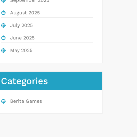
September 2025
August 2025
July 2025
June 2025
May 2025
Categories
Berita Games