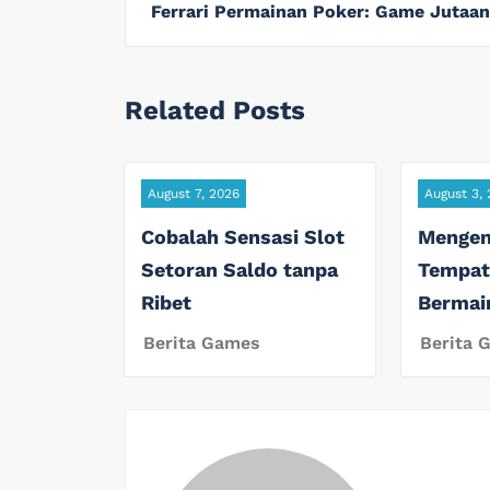
Ferrari Permainan Poker: Game Jutaa
Related Posts
August 7, 2026
August 3,
Cobalah Sensasi Slot
Mengen
Setoran Saldo tanpa
Tempat
Ribet
Bermai
Berita Games
Berita 