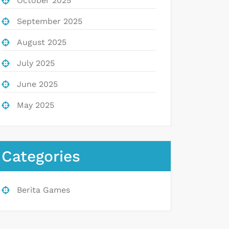
October 2025
September 2025
August 2025
July 2025
June 2025
May 2025
Categories
Berita Games