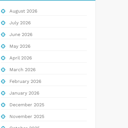
August 2026
July 2026
June 2026
May 2026
April 2026
March 2026
February 2026
January 2026
December 2025
November 2025