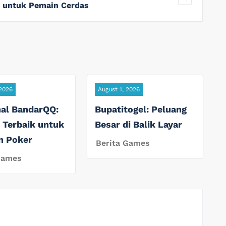
n untuk Pemain Cerdas
 2026
August 1, 2026
al BandarQQ:
Bupatitogel: Peluang
 Terbaik untuk
Besar di Balik Layar
n Poker
Berita Games
Games