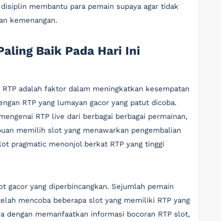
g disiplin membantu para pemain supaya agar tidak
uan kemenangan.
aling Baik Pada Hari Ini
 RTP adalah faktor dalam meningkatkan kesempatan
dengan RTP yang lumayan gacor yang patut dicoba.
mengenai RTP live dari berbagai berbagai permainan,
uan memilih slot yang menawarkan pengembalian
slot pragmatic menonjol berkat RTP yang tinggi
slot gacor yang diperbincangkan. Sejumlah pemain
telah mencoba beberapa slot yang memiliki RTP yang
ya dengan memanfaatkan informasi bocoran RTP slot,