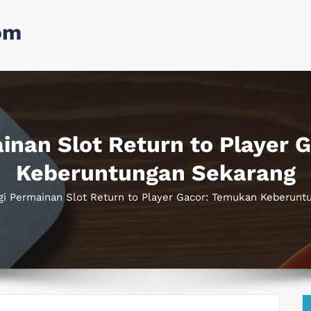
om
inan Slot Return to Player
Keberuntungan Sekarang
gi Permainan Slot Return to Player Gacor: Temukan Keberunt