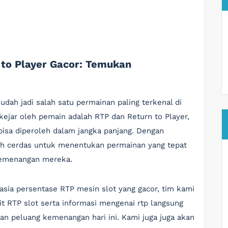
 to Player Gacor: Temukan
sudah jadi salah satu permainan paling terkenal di
kejar oleh pemain adalah RTP dan Return to Player,
isa diperoleh dalam jangka panjang. Dengan
bih cerdas untuk menentukan permainan yang tepat
kemenangan mereka.
hasia persentase RTP mesin slot yang gacor, tim kami
 RTP slot serta informasi mengenai rtp langsung
 peluang kemenangan hari ini. Kami juga juga akan