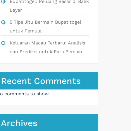
Bupatitogel: Peluang Besar di Balik
Layar
5 Tips Jitu Bermain Bupatitogel
untuk Pemula
Keluaran Macau Terbaru: Analisis
dan Prediksi untuk Para Pemain
Recent Comments
o comments to show.
Archives