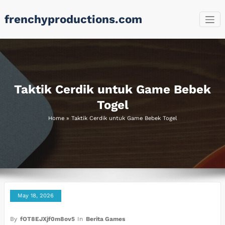
Skip
frenchyproductions.com
to
content
Taktik Cerdik untuk Game Bebek
Togel
Home
»
Taktik Cerdik untuk Game Bebek Togel
May 18, 2026
By
fOT8EJXjf0m8ov5
In
Berita Games