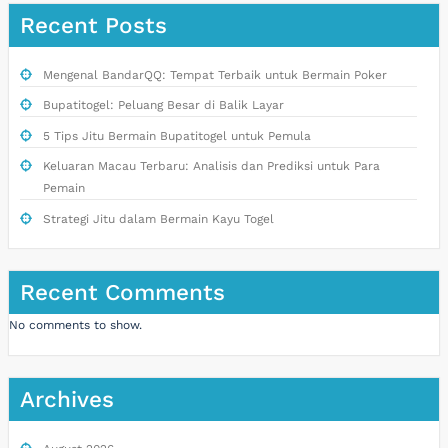
Recent Posts
Mengenal BandarQQ: Tempat Terbaik untuk Bermain Poker
Bupatitogel: Peluang Besar di Balik Layar
5 Tips Jitu Bermain Bupatitogel untuk Pemula
Keluaran Macau Terbaru: Analisis dan Prediksi untuk Para
Pemain
Strategi Jitu dalam Bermain Kayu Togel
Recent Comments
No comments to show.
Archives