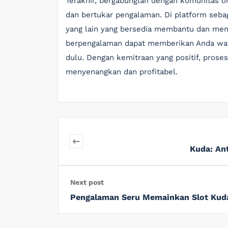
Terakhir, bergabunglah dengan komunitas 
dan bertukar pengalaman. Di platform seba
yang lain yang bersedia membantu dan mem
berpengalaman dapat memberikan Anda waw
dulu. Dengan kemitraan yang positif, proses
menyenangkan dan profitabel.
Kuda: Ant
Next post
Pengalaman Seru Memainkan Slot Kuda 