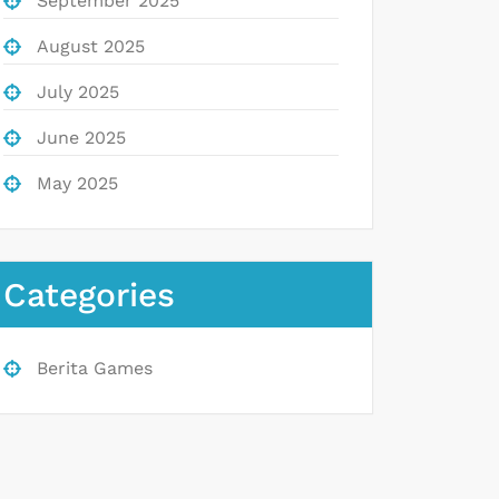
September 2025
August 2025
July 2025
June 2025
May 2025
Categories
Berita Games