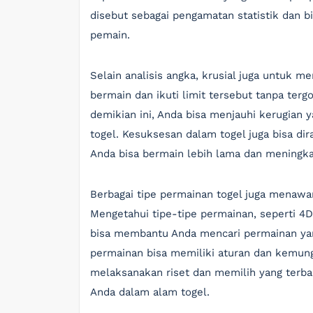
disebut sebagai pengamatan statistik dan b
pemain.
Selain analisis angka, krusial juga untuk 
bermain dan ikuti limit tersebut tanpa ter
demikian ini, Anda bisa menjauhi kerugian
togel. Kesuksesan dalam togel juga bisa dir
Anda bisa bermain lebih lama dan mening
Berbagai tipe permainan togel juga menawa
Mengetahui tipe-tipe permainan, seperti 4
bisa membantu Anda mencari permainan yang
permainan bisa memiliki aturan dan kemung
melaksanakan riset dan memilih yang terb
Anda dalam alam togel.