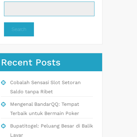
Search
Recent Posts
Cobalah Sensasi Slot Setoran
Saldo tanpa Ribet
Mengenal BandarQQ: Tempat
Terbaik untuk Bermain Poker
Bupatitogel: Peluang Besar di Balik
Layar