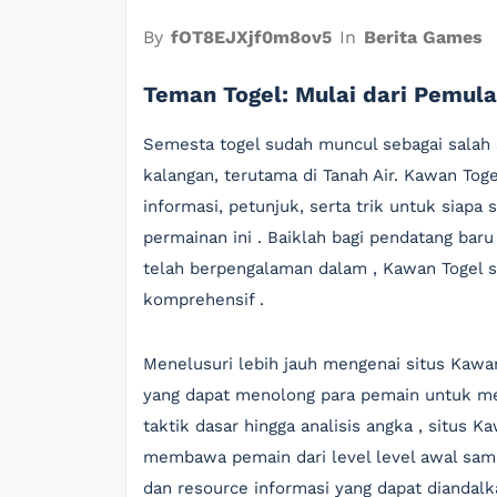
By
fOT8EJXjf0m8ov5
In
Berita Games
Teman Togel: Mulai dari Pemula
Semesta togel sudah muncul sebagai salah 
kalangan, terutama di Tanah Air. Kawan To
informasi, petunjuk, serta trik untuk siapa 
permainan ini . Baiklah bagi pendatang ba
telah berpengalaman dalam , Kawan Togel s
komprehensif .
Menelusuri lebih jauh mengenai situs Kawa
yang dapat menolong para pemain untuk mem
taktik dasar hingga analisis angka , situs
membawa pemain dari level level awal samp
dan resource informasi yang dapat diandal