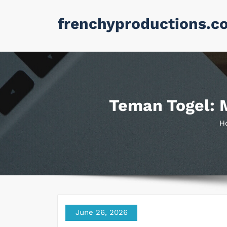
Skip
frenchyproductions.c
to
content
Teman Togel: M
H
June 26, 2026